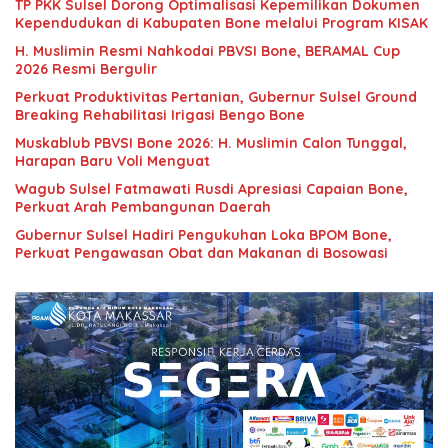
TP PKK Sulsel Dorong Optimalisasi Kepemilikan Dokumen
Kependudukan di Kabupaten Bone melalui Program KISAK
H. Muslimin Resmi Nahkodai PBVSI Bone, BERAMAL Cup
2026 Resmi Bergulir
Perkuat Produktivitas Pertanian, Gubernur Sulsel Ground
Breaking Rehabilitasi Irigasi Bengo Bone
Muskablub PBVSI Bone 2026: H. Muslimin Calon Tunggal,
Harapan Baru Voli Menguat
Wagub Sulsel Fatmawati Rusdi Apresiasi Capaian Bone,
Perkuat Arah Pembangunan Daerah
Gubernur Sulsel Hadiri Pengukuhan Loka BPOM Bone,
Perkuat Pengawasan Obat dan Makanan di Bosowasi