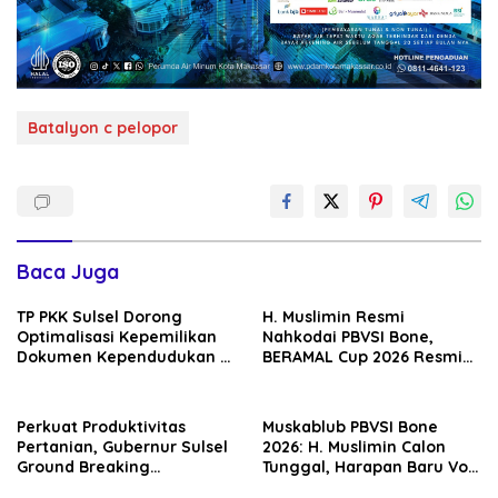
Batalyon c pelopor
Baca Juga
TP PKK Sulsel Dorong
H. Muslimin Resmi
Optimalisasi Kepemilikan
Nahkodai PBVSI Bone,
Dokumen Kependudukan di
BERAMAL Cup 2026 Resmi
Kabupaten Bone melalui
Bergulir
Program KISAK
Perkuat Produktivitas
Muskablub PBVSI Bone
Pertanian, Gubernur Sulsel
2026: H. Muslimin Calon
Ground Breaking
Tunggal, Harapan Baru Voli
Rehabilitasi Irigasi Bengo
Menguat