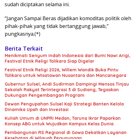
sudah diciptakan selama ini.
“Jangan Sampai Beras dijadikan komoditas politik oleh
pihak-pihak yang tidak bertanggung jawab,”
pungkasnya.(*)
Berita Terkait
Menikmati Senyum Indah Indonesia dari Bumi Nawi Arigi,
Festival Etnik Religi Tolikara Siap Digelar
Festival Etnik Religi 2026, Willem Wandik Buka Pintu
Tolikara untuk Wisatawan Nusantara dan Mancanegara
Gubernur Sulsel, Andi Sudirman Dampingi Mensos Tinjau
Sekolah Rakyat Terintegrasi 3 di Sudiang, Tegaskan
Dukungan Pengembangan Program
Dewan Pengupahan Sulsel Kaji Strategi Banten Kelola
Dinamika Upah dan Investasi
Kuliah Umum di UNPRI Medan, Taruna Ikrar Paparkan
Konsep ABG untuk Wujudkan Kampus Kelas Dunia
Pembangunan RS Regional di Gowa Dekatkan Layanan
Kesehatan di Wilayah Pegunungan