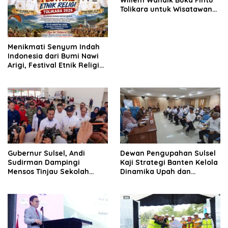
Tolikara untuk Wisatawan
Nusantara dan
Mancanegara
Menikmati Senyum Indah
Indonesia dari Bumi Nawi
Arigi, Festival Etnik Religi
Tolikara Siap Digelar
Gubernur Sulsel, Andi
Dewan Pengupahan Sulsel
Sudirman Dampingi
Kaji Strategi Banten Kelola
Mensos Tinjau Sekolah
Dinamika Upah dan
Rakyat Terintegrasi 3 di
Investasi
Sudiang, Tegaskan
Dukungan Pengembangan
Program