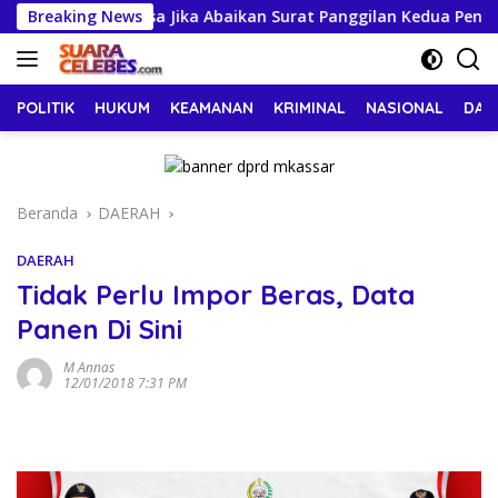
Langsung
ijemput Paksa Jika Abaikan Surat Panggilan Kedua Penyidik
Breaking News
ke
konten
POLITIK
HUKUM
KEAMANAN
KRIMINAL
NASIONAL
DAE
Beranda
DAERAH
DAERAH
Tidak Perlu Impor Beras, Data
Panen Di Sini
M Annas
12/01/2018 7:31 PM