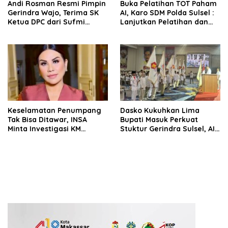
Andi Rosman Resmi Pimpin
Buka Pelatihan TOT Paham
Gerindra Wajo, Terima SK
AI, Karo SDM Polda Sulsel :
Ketua DPC dari Sufmi
Lanjutkan Pelatihan dan
Dasco Ahmad
Edukasi Terhadap Pelajar di
Seluruh Wilayah Saudara
Keselamatan Penumpang
Dasko Kukuhkan Lima
Tak Bisa Ditawar, INSA
Bupati Masuk Perkuat
Minta Investigasi KM
Stuktur Gerindra Sulsel, AIA
Mutiara Sentosa II Objektif
Targetkan Konsolidasi
hingga Tingkat TPS