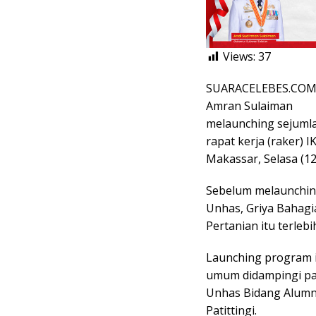
Views:
37
SUARACELEBES.COM,
Amran Sulaiman
melaunching sejuml
rapat kerja (raker) 
Makassar, Selasa (12
Sebelum melaunchin
Unhas, Griya Bahagi
Pertanian itu terle
Launching program i
umum didampingi par
Unhas Bidang Alumni
Patittingi.