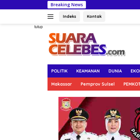
Langsung
Breaking News
Ta
ke
konten
Indeks
Kontak
tutup
POLITIK
KEAMANAN
DUNIA
EKO
Makassar
Pemprov Sulsel
PEMKO