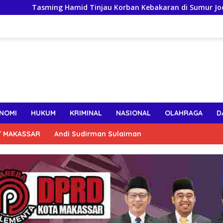
sming Hamid Tinjau Korban Kebakaran di Sumur Jodoh, Pastika
NOMI
HUKUM
KRIMINAL
NASIONAL
OLAHRAGA
D
T MAKASSAR
Andi Sudirman Sulaiman