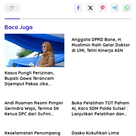
Baca Juga
Anggota DPRD Bone, H.
Muslimin Raih Gelar Doktor
di UMI, Teliti Kinerja ASN
Kasus Pungli Perizinan,
Bupati Gowa Terancam
Dijemput Paksa Jika
Abaikan Surat Panggilan
Kedua Penyidik
Andi Rosman Resmi Pimpin
Buka Pelatihan TOT Paham
Gerindra Wajo, Terima SK
AI, Karo SDM Polda Sulsel :
Ketua DPC dari Sufmi
Lanjutkan Pelatihan dan
Dasco Ahmad
Edukasi Terhadap Pelajar di
Seluruh Wilayah Saudara
Keselamatan Penumpang
Dasko Kukuhkan Lima