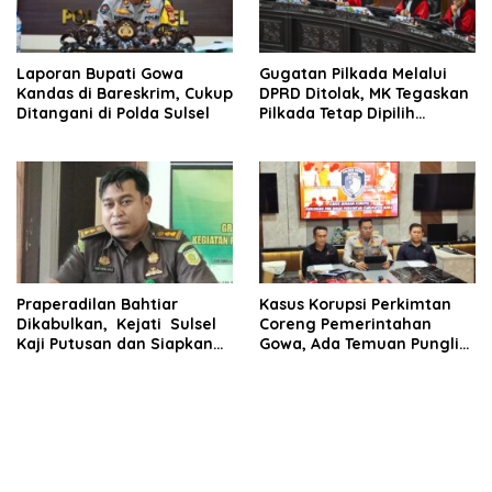
Laporan Bupati Gowa
Gugatan Pilkada Melalui
Kandas di Bareskrim, Cukup
DPRD Ditolak, MK Tegaskan
Ditangani di Polda Sulsel
Pilkada Tetap Dipilih
Langsung oleh Rakyat
Praperadilan Bahtiar
Kasus Korupsi Perkimtan
Dikabulkan, Kejati Sulsel
Coreng Pemerintahan
Kaji Putusan dan Siapkan
Gowa, Ada Temuan Pungli
Penyidikan Lanjutan Kasus
hingga Miliaran Mengalir
Bibit Nanas
ke Oknum Pejabat