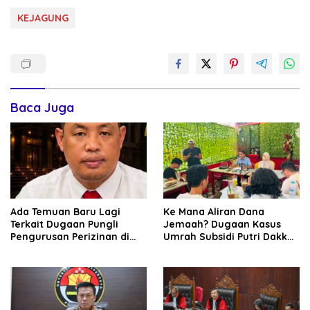
KEJAGUNG
Baca Juga
Ada Temuan Baru Lagi
Ke Mana Aliran Dana
Terkait Dugaan Pungli
Jemaah? Dugaan Kasus
Pengurusan Perizinan di
Umrah Subsidi Putri Dakka
Era Bupati Gowa Husniah
Diduga Berkembang ke
Talenrang
TPPU