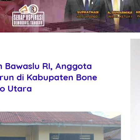
n Bawaslu RI, Anggota
urun di Kabupaten Bone
o Utara