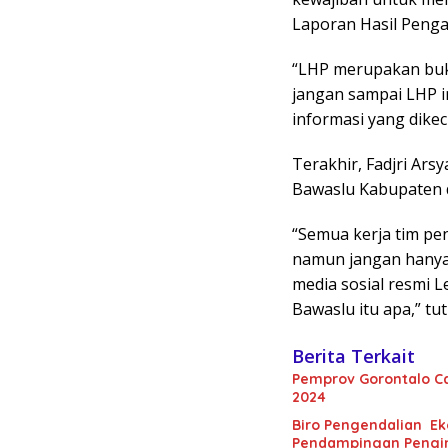
Laporan Hasil Penga
“LHP merupakan bukt
jangan sampai LHP i
informasi yang dike
Terakhir, Fadjri Ars
Bawaslu Kabupaten 
“Semua kerja tim pe
namun jangan hanya 
media sosial resmi 
Bawaslu itu apa,” tut
Berita Terkait
Pemprov Gorontalo C
2024
Biro Pengendalian Ek
Pendampingan Pengin