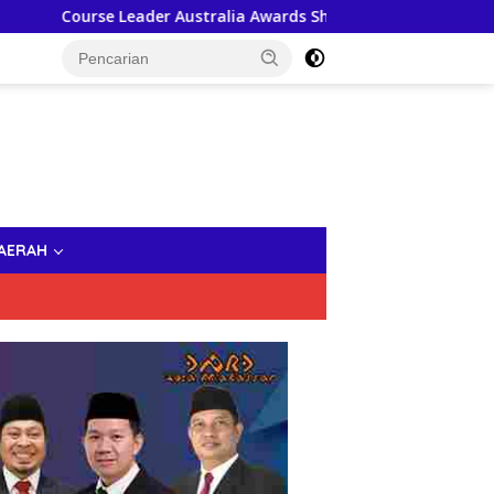
ralia Awards Short Course Apresiasi Sistem Digital Pemkot Mak
AERAH