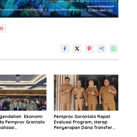
LO
ngendalian Ekonomi
Pemprov Gorontalo Rapat
da Pemprov Grontalo
Evaluasi Program, Harap
alisasi
Penyerapan Dana Transfer
ingan Penginputan
dari Pemerintah Pusat Dapat