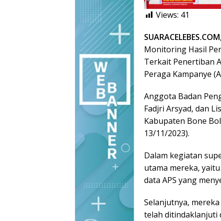
Views:
41
SUARACELEBES.COM
Monitoring Hasil Pe
Terkait Penertiban A
Peraga Kampanye (
Anggota Badan Peng
Fadjri Arsyad, dan L
Kabupaten Bone Bola
13/11/2023).
Dalam kegiatan super
utama mereka, yait
data APS yang menye
Selanjutnya, mereka
telah ditindaklanjut