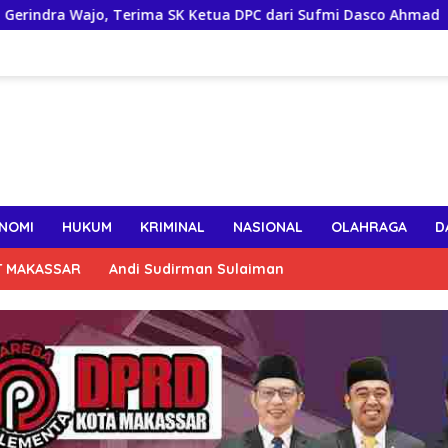
 Ketua DPC dari Sufmi Dasco Ahmad
Course Leader Aust
NOMI
HUKUM
KRIMINAL
NASIONAL
OLAHRAGA
D
T MAKASSAR
Andi Sudirman Sulaiman