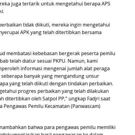
reka juga tertarik untuk mengetahui berapa APS
i.
 perbaikan tidak diikuti, mereka ingin mengetahui
yerupai APK yang telah ditertibkan bersama
sud membatasi kebebasan bergerak peserta pemilu
 sebab telah diatur sesuai PKPU. Namun, kami
peroleh informasi mengenai jumlah alat peraga
g, seberapa banyak yang mengandung unsur
apa yang telah diikuti dengan tindakan perbaikan.
getahui progres perbaikan yang telah dilakukan
h ditertibkan oleh Satpol PP,” ungkap Fadjri saat
tia Pengawas Pemilu Kecamatan (Panwascam)
nambahkan bahwa para pengawas pemilu memiliki
ndokumentasikan hasil pengawasan ke dalam