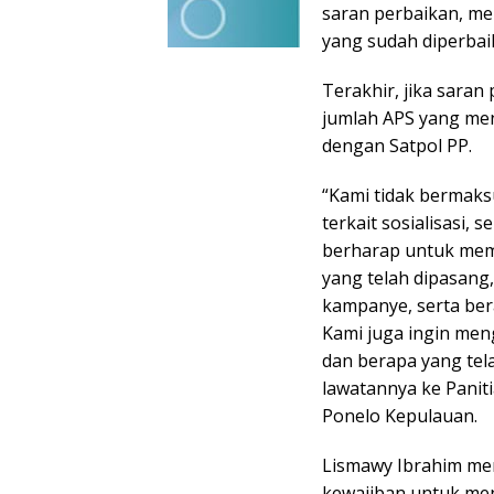
saran perbaikan, me
yang sudah diperbaik
Terakhir, jika saran
jumlah APS yang men
dengan Satpol PP.
“Kami tidak bermak
terkait sosialisasi,
berharap untuk mem
yang telah dipasan
kampanye, serta ber
Kami juga ingin men
dan berapa yang tela
lawatannya ke Pani
Ponelo Kepulauan.
Lismawy Ibrahim me
kewajiban untuk me