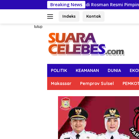
Langsung
Andi Rosman Resmi Pimpin Gerindra Wajo, Terima SK
Breaking News
ke
konten
Indeks
Kontak
tutup
POLITIK
KEAMANAN
DUNIA
EKO
Makassar
Pemprov Sulsel
PEMKO