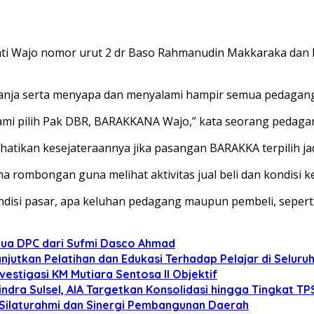
ti Wajo nomor urut 2 dr Baso Rahmanudin Makkaraka dan 
elanja serta menyapa dan menyalami hampir semua pedaga
ami pilih Pak DBR, BARAKKANA Wajo,” kata seorang pedagan
hatikan kesejateraannya jika pasangan BARAKKA terpilih ja
mbongan guna melihat aktivitas jual beli dan kondisi ke
ndisi pasar, apa keluhan pedagang maupun pembeli, seperti
tua DPC dari Sufmi Dasco Ahmad
anjutkan Pelatihan dan Edukasi Terhadap Pelajar di Selur
estigasi KM Mutiara Sentosa II Objektif
dra Sulsel, AIA Targetkan Konsolidasi hingga Tingkat TP
 Silaturahmi dan Sinergi Pembangunan Daerah