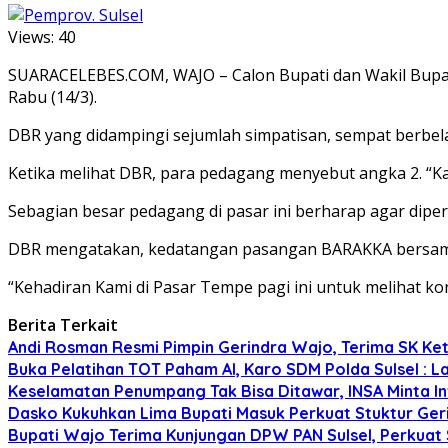
Views:
40
SUARACELEBES.COM, WAJO – Calon Bupati dan Wakil Bupa
Rabu (14/3).
DBR yang didampingi sejumlah simpatisan, sempat berb
Ketika melihat DBR, para pedagang menyebut angka 2. “K
Sebagian besar pedagang di pasar ini berharap agar diper
DBR mengatakan, kedatangan pasangan BARAKKA bersama ro
“Kehadiran Kami di Pasar Tempe pagi ini untuk melihat ko
Berita Terkait
Andi Rosman Resmi Pimpin Gerindra Wajo, Terima SK Ke
Buka Pelatihan TOT Paham AI, Karo SDM Polda Sulsel : L
Keselamatan Penumpang Tak Bisa Ditawar, INSA Minta Inv
Dasko Kukuhkan Lima Bupati Masuk Perkuat Stuktur Gerin
Bupati Wajo Terima Kunjungan DPW PAN Sulsel, Perkuat