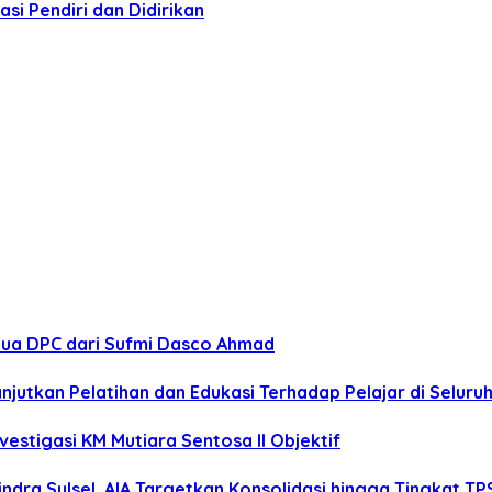
si Pendiri dan Didirikan
tua DPC dari Sufmi Dasco Ahmad
anjutkan Pelatihan dan Edukasi Terhadap Pelajar di Selur
estigasi KM Mutiara Sentosa II Objektif
dra Sulsel, AIA Targetkan Konsolidasi hingga Tingkat TP