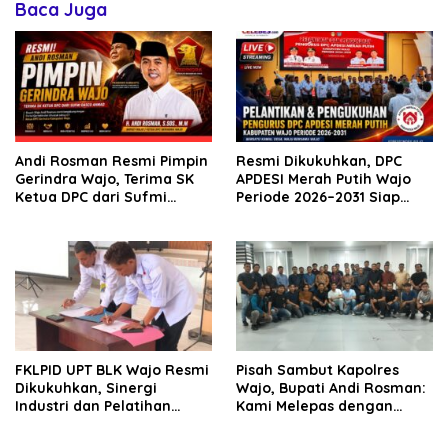
Baca Juga
Andi Rosman Resmi Pimpin
Resmi Dikukuhkan, DPC
Gerindra Wajo, Terima SK
APDESI Merah Putih Wajo
Ketua DPC dari Sufmi
Periode 2026–2031 Siap
Dasco Ahmad
Kawal Kemajuan Desa dan
Perkuat Koperasi Merah
Putih
FKLPID UPT BLK Wajo Resmi
Pisah Sambut Kapolres
Dikukuhkan, Sinergi
Wajo, Bupati Andi Rosman:
Industri dan Pelatihan
Kami Melepas dengan
Vokasi Diperkuat Tekan
Bangga, Menyambut
Pengangguran
dengan Optimisme