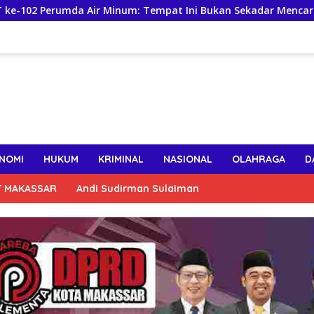
Air Minum: Tempat Ini Bukan Sekadar Mencari Nafkah, tapi Me
NOMI
HUKUM
KRIMINAL
NASIONAL
OLAHRAGA
D
T MAKASSAR
Andi Sudirman Sulaiman