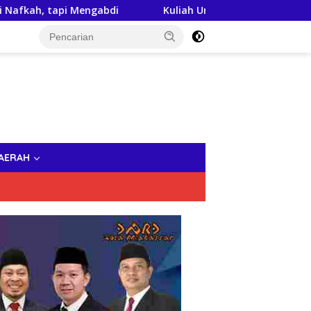
ngabdi
Kuliah Umum di UNPRI Medan, Taruna Ikrar Pa
AERAH