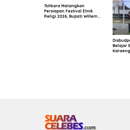
Tolikara Matangkan
Persiapan Festival Etnik
Religi 2026, Bupati Willem
Wandik Targetkan
Pelaksanaan Berjalan Sukses
dan Jadi Etalase Budaya
Papua
Disbudpa
Belajar
Karaeng