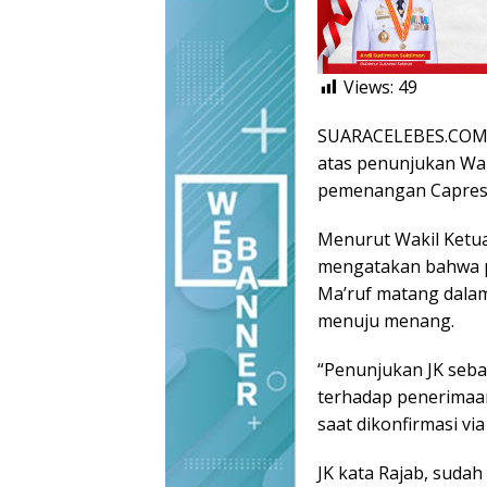
Views:
49
SUARACELEBES.COM,
atas penunjukan Waki
pemenangan Capres 
Menurut Wakil Ketu
mengatakan bahwa p
Ma’ruf matang dalam
menuju menang.
“Penunjukan JK sebag
terhadap penerimaan 
saat dikonfirmasi via
JK kata Rajab, sudah