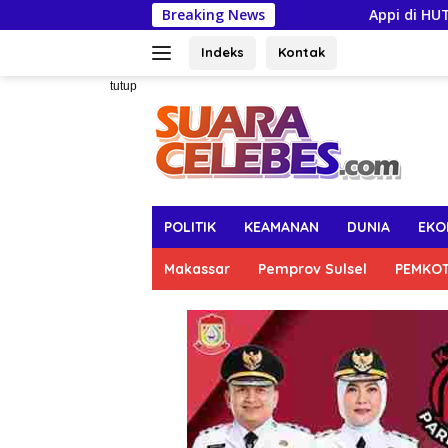
Langsung
Breaking News
Appi di HUT ke-102 Perumda 
ke
konten
Indeks
Kontak
tutup
POLITIK
KEAMANAN
DUNIA
EKO
Makassar
Pemprov Sulsel
PEMKO