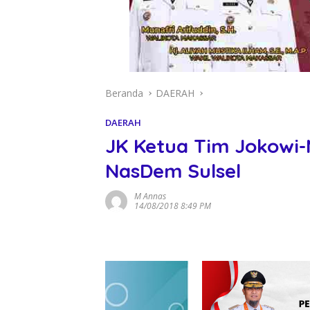
Beranda
DAERAH
DAERAH
JK Ketua Tim Jokowi-
NasDem Sulsel
M Annas
14/08/2018 8:49 PM