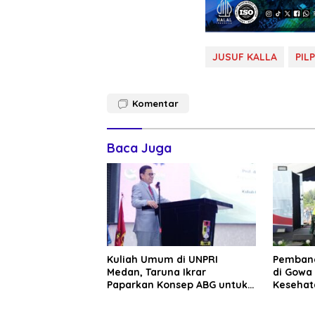
JUSUF KALLA
PIL
Komentar
Baca Juga
Kuliah Umum di UNPRI
Pembang
Medan, Taruna Ikrar
di Gowa
Paparkan Konsep ABG untuk
Kesehat
Wujudkan Kampus Kelas
Pegunu
Dunia