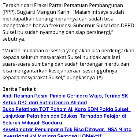
Terakhir dari Fraksi Partai Persatuan Pembangunan
(PPP), Sugiarti Mangun Karim. “Malam ini saya sudah
mendapatkan benang merahnya dan sudah bisa
mengatakan bahwa frekuensi Gubernur Sulsel dan DPRD
Sulsel itu sudah nyambung dan siap bersinergi,”
sebutnya.
“Mudah-mudahan orkestra yang akan kita perdengarkan
kepada seluruh masyarakat Sulsel itu tidak ada lagi
suara-suara sumbang dan sudah terdengar merdu dan
bisa mengantarkan kesejahteraan sesungguhnya
kepada masyarakat Sulsel,” pungkasnya. (*)
Berita Terkait
Andi Rosman Resmi Pimpin Gerindra Wajo, Terima SK
Ketua DPC dari Sufmi Dasco Ahmad
Buka Pelatihan TOT Paham AI, Karo SDM Polda Sulsel :
Lanjutkan Pelatihan dan Edukasi Terhadap Pelajar di
Seluruh Wilayah Saudara
Keselamatan Penumpang Tak Bisa Ditawar, INSA Minta
Investigasi KM Mutiara Sentosa II Objektif