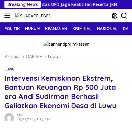
Langsung
kan Sinergi Lintas OPD Jaga Keaktifan Peserta JKN
Breaking News
Pa
ke
konten
POLITIK
HUKUM
KEAMANAN
KRIMINAL
NASIONAL
DAE
Beranda
DAERAH
Luwu
Luwu
Intervensi Kemiskinan Ekstrem,
Bantuan Keuangan Rp 500 Juta
era Andi Sudirman Berhasil
Geliatkan Ekonomi Desa di Luwu
Min
15/11/2024 5:51 PM