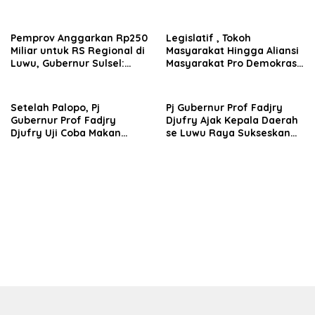
Luwu, Akhiri 7 Tahun Sawah
Irigasi di Luwu Terus Dipacu
Minim Pasokan Air
Lewat MYP
Pemprov Anggarkan Rp250
Legislatif , Tokoh
Miliar untuk RS Regional di
Masyarakat Hingga Aliansi
Luwu, Gubernur Sulsel:
Masyarakat Pro Demokrasi
Pembangunan Fisik Dimulai
Dukung Percepatan
Tahun Ini
Investasi Di Luwu
Setelah Palopo, Pj
Pj Gubernur Prof Fadjry
Gubernur Prof Fadjry
Djufry Ajak Kepala Daerah
Djufry Uji Coba Makan
se Luwu Raya Sukseskan
Bergizi dan Pemeriksaan
Swasembada Pangan
Kesehatan Gratis di
Kabupaten Luwu