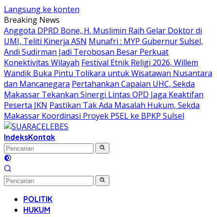
Langsung ke konten
Breaking News
Anggota DPRD Bone, H. Muslimin Raih Gelar Doktor di
UMI, Teliti Kinerja ASN
Munafri : MYP Gubernur Sulsel,
Andi Sudirman Jadi Terobosan Besar Perkuat
Konektivitas Wilayah
Festival Etnik Religi 2026, Willem
Wandik Buka Pintu Tolikara untuk Wisatawan Nusantara
dan Mancanegara
Pertahankan Capaian UHC, Sekda
Makassar Tekankan Sinergi Lintas OPD Jaga Keaktifan
Peserta JKN
Pastikan Tak Ada Masalah Hukum, Sekda
Makassar Koordinasi Proyek PSEL ke BPKP Sulsel
Indeks
Kontak
POLITIK
HUKUM