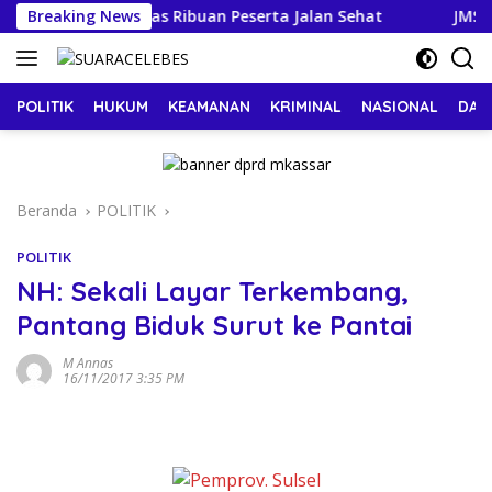
Langsung
an Mentan RI Lepas Ribuan Peserta Jalan Sehat
Breaking News
JMSI Suk
ke
konten
POLITIK
HUKUM
KEAMANAN
KRIMINAL
NASIONAL
DAE
Beranda
POLITIK
POLITIK
NH: Sekali Layar Terkembang,
Pantang Biduk Surut ke Pantai
M Annas
16/11/2017 3:35 PM