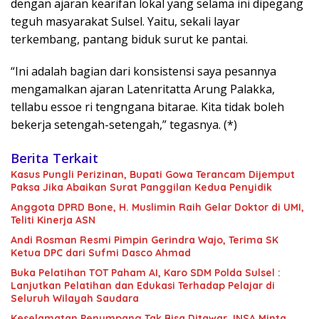
dengan ajaran kearifan lokal yang selama ini dipegang
teguh masyarakat Sulsel. Yaitu, sekali layar
terkembang, pantang biduk surut ke pantai.
“Ini adalah bagian dari konsistensi saya pesannya
mengamalkan ajaran Latenritatta Arung Palakka,
tellabu essoe ri tengngana bitarae. Kita tidak boleh
bekerja setengah-setengah,” tegasnya. (*)
Berita Terkait
Kasus Pungli Perizinan, Bupati Gowa Terancam Dijemput
Paksa Jika Abaikan Surat Panggilan Kedua Penyidik
Anggota DPRD Bone, H. Muslimin Raih Gelar Doktor di UMI,
Teliti Kinerja ASN
Andi Rosman Resmi Pimpin Gerindra Wajo, Terima SK
Ketua DPC dari Sufmi Dasco Ahmad
Buka Pelatihan TOT Paham AI, Karo SDM Polda Sulsel :
Lanjutkan Pelatihan dan Edukasi Terhadap Pelajar di
Seluruh Wilayah Saudara
Keselamatan Penumpang Tak Bisa Ditawar, INSA Minta