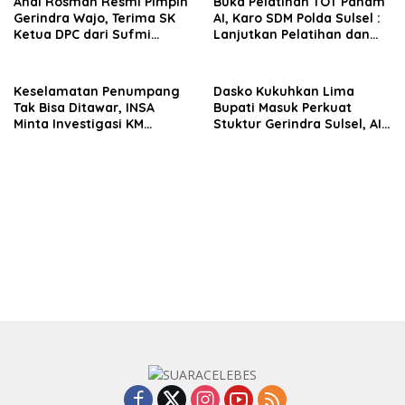
Andi Rosman Resmi Pimpin
Buka Pelatihan TOT Paham
Gerindra Wajo, Terima SK
AI, Karo SDM Polda Sulsel :
Ketua DPC dari Sufmi
Lanjutkan Pelatihan dan
Dasco Ahmad
Edukasi Terhadap Pelajar di
Seluruh Wilayah Saudara
Keselamatan Penumpang
Dasko Kukuhkan Lima
Tak Bisa Ditawar, INSA
Bupati Masuk Perkuat
Minta Investigasi KM
Stuktur Gerindra Sulsel, AIA
Mutiara Sentosa II Objektif
Targetkan Konsolidasi
hingga Tingkat TPS