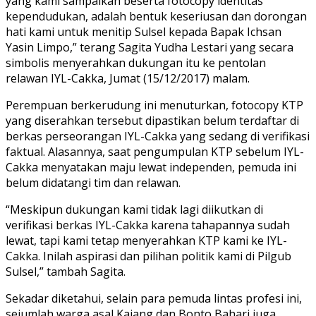
yang kami sampaikan beserta fotocopy identitas
kependudukan, adalah bentuk keseriusan dan dorongan
hati kami untuk menitip Sulsel kepada Bapak Ichsan
Yasin Limpo,” terang Sagita Yudha Lestari yang secara
simbolis menyerahkan dukungan itu ke pentolan
relawan IYL-Cakka, Jumat (15/12/2017) malam.
Perempuan berkerudung ini menuturkan, fotocopy KTP
yang diserahkan tersebut dipastikan belum terdaftar di
berkas perseorangan IYL-Cakka yang sedang di verifikasi
faktual. Alasannya, saat pengumpulan KTP sebelum IYL-
Cakka menyatakan maju lewat independen, pemuda ini
belum didatangi tim dan relawan.
“Meskipun dukungan kami tidak lagi diikutkan di
verifikasi berkas IYL-Cakka karena tahapannya sudah
lewat, tapi kami tetap menyerahkan KTP kami ke IYL-
Cakka. Inilah aspirasi dan pilihan politik kami di Pilgub
Sulsel,” tambah Sagita.
Sekadar diketahui, selain para pemuda lintas profesi ini,
sejumlah warga asal Kajang dan Bonto Bahari juga