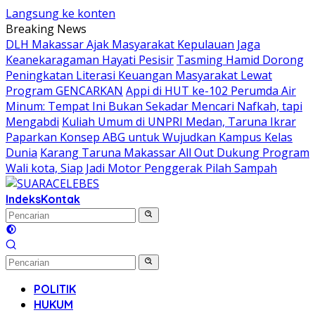
Langsung ke konten
Breaking News
DLH Makassar Ajak Masyarakat Kepulauan Jaga
Keanekaragaman Hayati Pesisir
Tasming Hamid Dorong
Peningkatan Literasi Keuangan Masyarakat Lewat
Program GENCARKAN
Appi di HUT ke-102 Perumda Air
Minum: Tempat Ini Bukan Sekadar Mencari Nafkah, tapi
Mengabdi
Kuliah Umum di UNPRI Medan, Taruna Ikrar
Paparkan Konsep ABG untuk Wujudkan Kampus Kelas
Dunia
Karang Taruna Makassar All Out Dukung Program
Wali kota, Siap Jadi Motor Penggerak Pilah Sampah
Indeks
Kontak
POLITIK
HUKUM