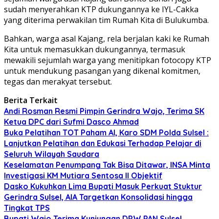
sudah menyerahkan KTP dukungannya ke IYL-Cakka
yang diterima perwakilan tim Rumah Kita di Bulukumba.
Bahkan, warga asal Kajang, rela berjalan kaki ke Rumah
Kita untuk memasukkan dukungannya, termasuk
mewakili sejumlah warga yang menitipkan fotocopy KTP
untuk mendukung pasangan yang dikenal komitmen,
tegas dan merakyat tersebut.
Berita Terkait
Andi Rosman Resmi Pimpin Gerindra Wajo, Terima SK
Ketua DPC dari Sufmi Dasco Ahmad
Buka Pelatihan TOT Paham AI, Karo SDM Polda Sulsel :
Lanjutkan Pelatihan dan Edukasi Terhadap Pelajar di
Seluruh Wilayah Saudara
Keselamatan Penumpang Tak Bisa Ditawar, INSA Minta
Investigasi KM Mutiara Sentosa II Objektif
Dasko Kukuhkan Lima Bupati Masuk Perkuat Stuktur
Gerindra Sulsel, AIA Targetkan Konsolidasi hingga
Tingkat TPS
Bupati Wajo Terima Kunjungan DPW PAN Sulsel,