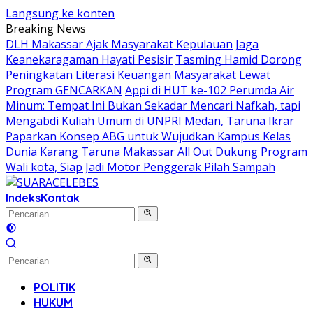
Langsung ke konten
Breaking News
DLH Makassar Ajak Masyarakat Kepulauan Jaga
Keanekaragaman Hayati Pesisir
Tasming Hamid Dorong
Peningkatan Literasi Keuangan Masyarakat Lewat
Program GENCARKAN
Appi di HUT ke-102 Perumda Air
Minum: Tempat Ini Bukan Sekadar Mencari Nafkah, tapi
Mengabdi
Kuliah Umum di UNPRI Medan, Taruna Ikrar
Paparkan Konsep ABG untuk Wujudkan Kampus Kelas
Dunia
Karang Taruna Makassar All Out Dukung Program
Wali kota, Siap Jadi Motor Penggerak Pilah Sampah
Indeks
Kontak
POLITIK
HUKUM