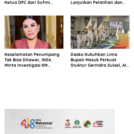
Ketua DPC dari Sufmi
Lanjutkan Pelatihan dan
Dasco Ahmad
Edukasi Terhadap Pelajar di
Seluruh Wilayah Saudara
Keselamatan Penumpang
Dasko Kukuhkan Lima
Tak Bisa Ditawar, INSA
Bupati Masuk Perkuat
Minta Investigasi KM
Stuktur Gerindra Sulsel, AIA
Mutiara Sentosa II Objektif
Targetkan Konsolidasi
hingga Tingkat TPS