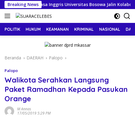
Langsung
Pendidikan Bahasa Inggris Universitas Bosowa Jalin Kolaborasi
Breaking News
ke
konten
POLITIK
HUKUM
KEAMANAN
KRIMINAL
NASIONAL
DAE
Beranda
DAERAH
Palopo
Palopo
Walikota Serahkan Langsung
Paket Ramadhan Kepada Pasukan
Orange
M Annas
17/05/2019 5:29 PM