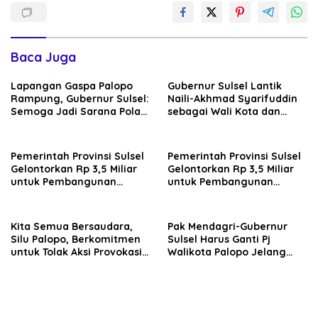
Baca Juga
Lapangan Gaspa Palopo
Gubernur Sulsel Lantik
Rampung, Gubernur Sulsel:
Naili-Akhmad Syarifuddin
Semoga Jadi Sarana Pola
sebagai Wali Kota dan
Hidup Sehat Warga
Wakil Wali Kota Palopo
Pemerintah Provinsi Sulsel
Pemerintah Provinsi Sulsel
Gelontorkan Rp 3,5 Miliar
Gelontorkan Rp 3,5 Miliar
untuk Pembangunan
untuk Pembangunan
Lapangan Gaspa dan
Lapangan Gaspa dan
Dukungan UMKM di Palopo
Dukungan UMKM di Palopo
Kita Semua Bersaudara,
Pak Mendagri-Gubernur
Silu Palopo, Berkomitmen
Sulsel Harus Ganti Pj
untuk Tolak Aksi Provokasi
Walikota Palopo Jelang
dan Anarkhisme jelang PSU
PSU, Sudah Diduga Tak
Palopo
Netral di Pilkada