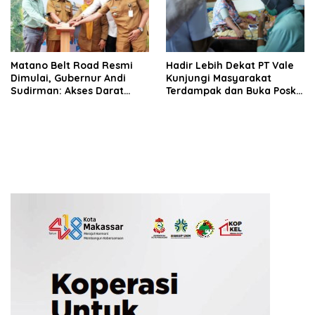
Matano Belt Road Resmi
Hadir Lebih Dekat PT Vale
Dimulai, Gubernur Andi
Kunjungi Masyarakat
Sudirman: Akses Darat
Terdampak dan Buka Posko
Sulsel-Sulteng Segera
Tambahan Pasca
Terwujud
Kebocoran Pipa Minyak