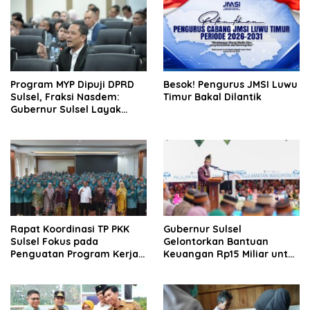
Program MYP Dipuji DPRD
Besok! Pengurus JMSI Luwu
Sulsel, Fraksi Nasdem:
Timur Bakal Dilantik
Gubernur Sulsel Layak
Disebut Bapak
Pembangunan
Rapat Koordinasi TP PKK
Gubernur Sulsel
Sulsel Fokus pada
Gelontorkan Bantuan
Penguatan Program Kerja
Keuangan Rp15 Miliar untuk
dan Kesiapan Menyambut
Luwu Timur di Hari Jadi ke-
Agenda Nasional
23