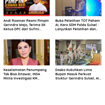
Andi Rosman Resmi Pimpin
Buka Pelatihan TOT Paham
Gerindra Wajo, Terima SK
AI, Karo SDM Polda Sulsel :
Ketua DPC dari Sufmi
Lanjutkan Pelatihan dan
Dasco Ahmad
Edukasi Terhadap Pelajar di
Seluruh Wilayah Saudara
Keselamatan Penumpang
Dasko Kukuhkan Lima
Tak Bisa Ditawar, INSA
Bupati Masuk Perkuat
Minta Investigasi KM
Stuktur Gerindra Sulsel, AIA
Mutiara Sentosa II Objektif
Targetkan Konsolidasi
hingga Tingkat TPS