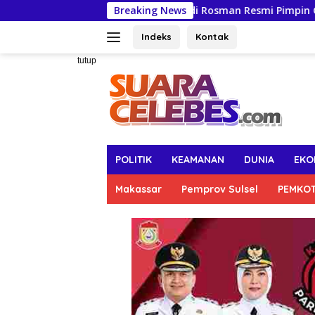
Langsung
Andi Rosman Resmi Pimpin Gerindra Wajo, Terima
Breaking News
ke
konten
Indeks
Kontak
tutup
POLITIK
KEAMANAN
DUNIA
EKO
Makassar
Pemprov Sulsel
PEMKO