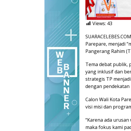
Views:
43
SUARACELEBES.COM,
Parepare, menjadi “
Pangerang Rahim (T
Tema debat publik,
yang inklusif dan be
strategis TP menjad
dengan pendekatan 
Calon Wali Kota Pa
visi misi dan progr
“Karena ada urusan w
maka fokus kami pad