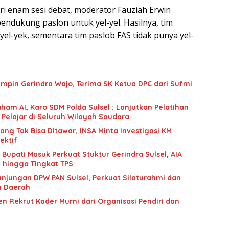
ri enam sesi debat, moderator Fauziah Erwin
endukung paslon untuk yel-yel. Hasilnya, tim
 yel-yek, sementara tim paslob FAS tidak punya yel-
mpin Gerindra Wajo, Terima SK Ketua DPC dari Sufmi
ham AI, Karo SDM Polda Sulsel : Lanjutkan Pelatihan
 Pelajar di Seluruh Wilayah Saudara
g Tak Bisa Ditawar, INSA Minta Investigasi KM
ektif
upati Masuk Perkuat Stuktur Gerindra Sulsel, AIA
i hingga Tingkat TPS
unjungan DPW PAN Sulsel, Perkuat Silaturahmi dan
n Daerah
n Rekrut Kader Murni dari Organisasi Pendiri dan