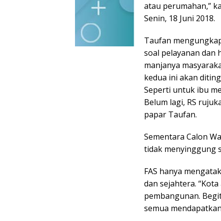
atau perumahan,” ka
Senin, 18 Juni 2018.
Taufan mengungkapk
soal pelayanan dan h
manjanya masyarakat
kedua ini akan ditin
Seperti untuk ibu me
Belum lagi, RS ruju
papar Taufan.
Sementara Calon Wal
tidak menyinggung s
FAS hanya mengataka
dan sejahtera. “Kota
pembangunan. Begit
semua mendapatkan, 