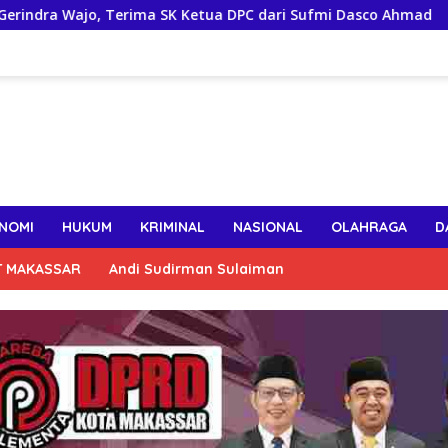
 SK Ketua DPC dari Sufmi Dasco Ahmad
Course Leader 
NOMI
HUKUM
KRIMINAL
NASIONAL
OLAHRAGA
D
T MAKASSAR
Andi Sudirman Sulaiman