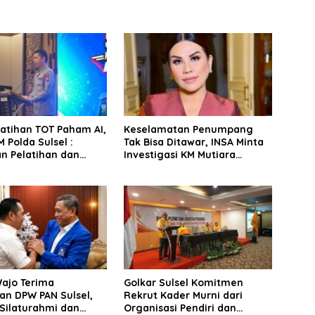
latihan TOT Paham AI,
Keselamatan Penumpang
 Polda Sulsel :
Tak Bisa Ditawar, INSA Minta
n Pelatihan dan
Investigasi KM Mutiara
Terhadap Pelajar di
Sentosa II Objektif
 Wilayah Saudara
Wajo Terima
Golkar Sulsel Komitmen
an DPW PAN Sulsel,
Rekrut Kader Murni dari
Silaturahmi dan
Organisasi Pendiri dan