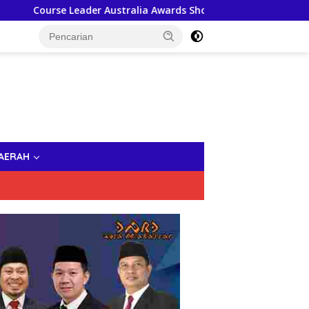
Australia Awards Short Course Apresiasi Sistem Digital Pemkot
AERAH