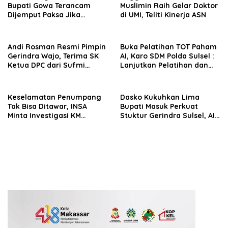
Bupati Gowa Terancam
Muslimin Raih Gelar Doktor
Dijemput Paksa Jika
di UMI, Teliti Kinerja ASN
Abaikan Surat Panggilan
Kedua Penyidik
Andi Rosman Resmi Pimpin
Buka Pelatihan TOT Paham
Gerindra Wajo, Terima SK
AI, Karo SDM Polda Sulsel :
Ketua DPC dari Sufmi
Lanjutkan Pelatihan dan
Dasco Ahmad
Edukasi Terhadap Pelajar di
Seluruh Wilayah Saudara
Keselamatan Penumpang
Dasko Kukuhkan Lima
Tak Bisa Ditawar, INSA
Bupati Masuk Perkuat
Minta Investigasi KM
Stuktur Gerindra Sulsel, AIA
Mutiara Sentosa II Objektif
Targetkan Konsolidasi
hingga Tingkat TPS