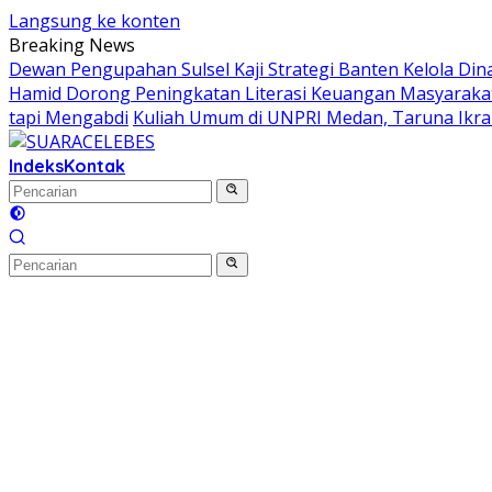
Langsung ke konten
Breaking News
Dewan Pengupahan Sulsel Kaji Strategi Banten Kelola Din
Hamid Dorong Peningkatan Literasi Keuangan Masyara
tapi Mengabdi
Kuliah Umum di UNPRI Medan, Taruna Ikr
Indeks
Kontak