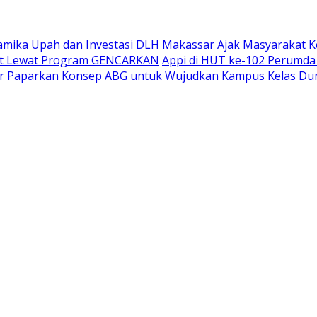
amika Upah dan Investasi
DLH Makassar Ajak Masyarakat K
kat Lewat Program GENCARKAN
Appi di HUT ke-102 Perumda
ar Paparkan Konsep ABG untuk Wujudkan Kampus Kelas Du