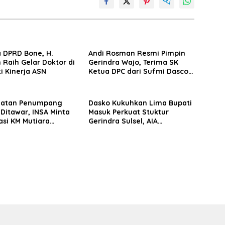
 DPRD Bone, H.
Andi Rosman Resmi Pimpin
 Raih Gelar Doktor di
Gerindra Wajo, Terima SK
ti Kinerja ASN
Ketua DPC dari Sufmi Dasco
Ahmad
matan Penumpang
Dasko Kukuhkan Lima Bupati
 Ditawar, INSA Minta
Masuk Perkuat Stuktur
asi KM Mutiara
Gerindra Sulsel, AIA
II Objektif
Targetkan Konsolidasi
hingga Tingkat TPS