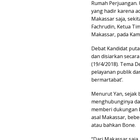
Rumah Perjuangan. U
yang hadir karena ac
Makassar saja, sekit
Fachrudin, Ketua Ti
Makassar, pada Kami
Debat Kandidat putar
dan disiarkan secar
(19/4/2018). Tema D
pelayanan publik da
bermartabat’.
Menurut Yan, sejak 
menghubunginya da
memberi dukungan b
asal Makassar, beber
atau bahkan Bone.
“Dari Makassar saja