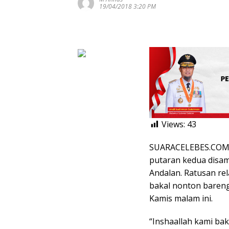
19/04/2018 3:20 PM
Views:
43
SUARACELEBES.COM, 
putaran kedua disam
Andalan. Ratusan re
bakal nonton bareng
Kamis malam ini.
“Inshaallah kami ba