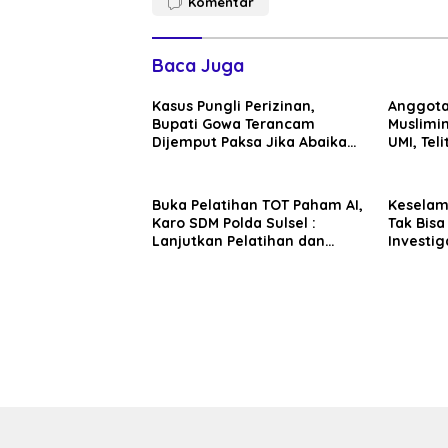
Komentar
Baca Juga
Kasus Pungli Perizinan,
Anggota
Bupati Gowa Terancam
Muslimin
Dijemput Paksa Jika Abaikan
UMI, Teli
Surat Panggilan Kedua
Penyidik
Buka Pelatihan TOT Paham AI,
Kesela
Karo SDM Polda Sulsel :
Tak Bisa
Lanjutkan Pelatihan dan
Investig
Edukasi Terhadap Pelajar di
Sentosa 
Seluruh Wilayah Saudara