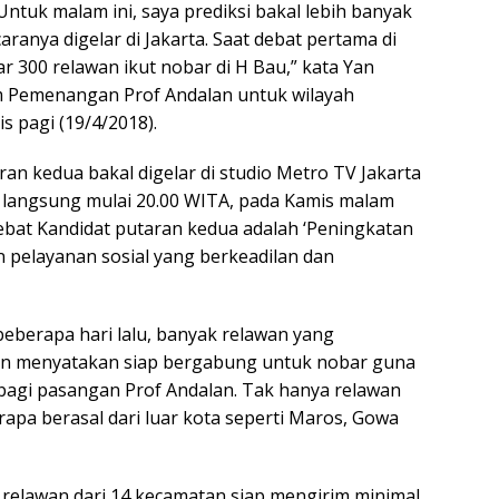
ntuk malam ini, saya prediksi bakal lebih banyak
aranya digelar di Jakarta. Saat debat pertama di
ar 300 relawan ikut nobar di H Bau,” kata Yan
m Pemenangan Prof Andalan untuk wilayah
s pagi (19/4/2018).
an kedua bakal digelar di studio Metro TV Jakarta
a langsung mulai 20.00 WITA, pada Kamis malam
ebat Kandidat putaran kedua adalah ‘Peningkatan
n pelayanan sosial yang berkeadilan dan
beberapa hari lalu, banyak relawan yang
n menyatakan siap bergabung untuk nobar guna
agi pasangan Prof Andalan. Tak hanya relawan
apa berasal dari luar kota seperti Maros, Gowa
, relawan dari 14 kecamatan siap mengirim minimal