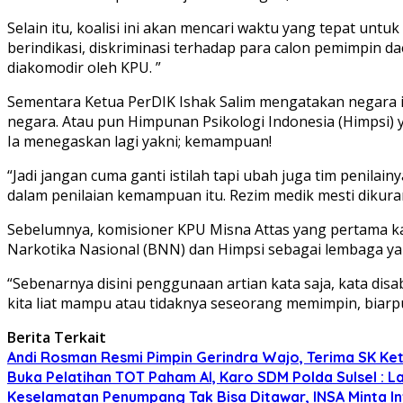
Selain itu, koalisi ini akan mencari waktu yang tepat unt
berindikasi, diskriminasi terhadap para calon pemimpin daer
diakomodir oleh KPU. ”
Sementara Ketua PerDIK Ishak Salim mengatakan negara 
negara. Atau pun Himpunan Psikologi Indonesia (Himpsi)
Ia menegaskan lagi yakni; kemampuan!
“Jadi jangan cuma ganti istilah tapi ubah juga tim penil
dalam penilaian kemampuan itu. Rezim medik mesti dikuran
Sebelumnya, komisioner KPU Misna Attas yang pertama kali
Narkotika Nasional (BNN) dan Himpsi sebagai lembaga ya
“Sebenarnya disini penggunaan artian kata saja, kata disabi
kita liat mampu atau tidaknya seseorang memimpin, biarpu
Berita Terkait
Andi Rosman Resmi Pimpin Gerindra Wajo, Terima SK Ke
Buka Pelatihan TOT Paham AI, Karo SDM Polda Sulsel : L
Keselamatan Penumpang Tak Bisa Ditawar, INSA Minta Inv