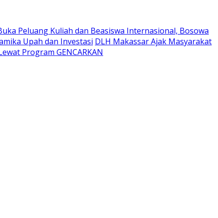
Buka Peluang Kuliah dan Beasiswa Internasional, Bosowa
namika Upah dan Investasi
DLH Makassar Ajak Masyarakat
t Lewat Program GENCARKAN