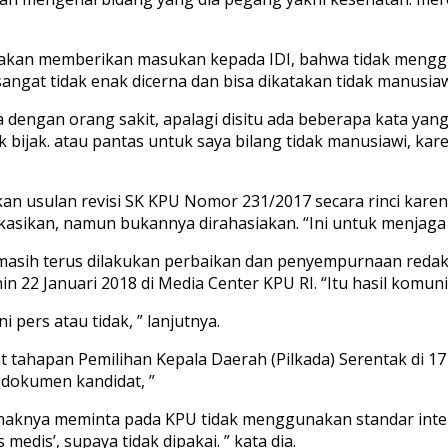
ini akan memberikan masukan kepada IDI, bahwa tidak menggu
angat tidak enak dicerna dan bisa dikatakan tidak manusiawi
dengan orang sakit, apalagi disitu ada beberapa kata yang s
idak bijak. atau pantas untuk saya bilang tidak manusiawi, k
uarkan usulan revisi SK KPU Nomor 231/2017 secara rinci k
sikan, namun bukannya dirahasiakan. “Ini untuk menjaga ha
) masih terus dilakukan perbaikan dan penyempurnaan redak
in 22 Januari 2018 di Media Center KPU RI. “Itu hasil komunik
pers atau tidak, ” lanjutnya.
t tahapan Pemilihan Kepala Daerah (Pilkada) Serentak di 171
 dokumen kandidat, ”
 pihaknya meminta pada KPU tidak menggunakan standar interv
medis’, supaya tidak dipakai. ” kata dia.