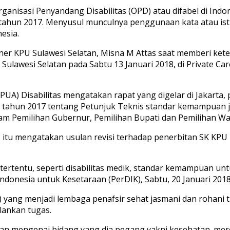
isasi Penyandang Disabilitas (OPD) atau difabel di Indo
hun 2017. Menyusul munculnya penggunaan kata atau istila
esia.
isioner KPU Sulawesi Selatan, Misna M Attas saat memberi k
Sulawesi Selatan pada Sabtu 13 Januari 2018, di Private C
UA) Disabilitas mengatakan rapat yang digelar di Jakarta, 
 tahun 2017 tentang Petunjuk Teknis standar kemampuan j
am Pemilihan Gubernur, Pemilihan Bupati dan Pemilihan Wal
D itu mengatakan usulan revisi terhadap penerbitan SK KPU
tertentu, seperti disabilitas medik, standar kemampuan unt
 Indonesia untuk Kesetaraan (PerDIK), Sabtu, 20 Januari 2018
DI) yang menjadi lembaga penafsir sehat jasmani dan rohan
ankan tugas.
gan mengenai bidang yang dia pegang yakni kesehatan. mer