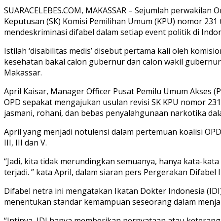
SUARACELEBES.COM, MAKASSAR – Sejumlah perwakilan Organ
Keputusan (SK) Komisi Pemilihan Umum (KPU) nomor 231 ta
mendeskriminasi difabel dalam setiap event politik di Indon
Istilah ‘disabilitas medis’ disebut pertama kali oleh kom
kesehatan bakal calon gubernur dan calon wakil gubernur 
Makassar.
April Kaisar, Manager Officer Pusat Pemilu Umum Akses (PP
OPD sepakat mengajukan usulan revisi SK KPU nomor 231
jasmani, rohani, dan bebas penyalahgunaan narkotika dal
April yang menjadi notulensi dalam pertemuan koalisi OP
III, III dan V.
“Jadi, kita tidak merundingkan semuanya, hanya kata-kata 
terjadi. ” kata April, dalam siaran pers Pergerakan Difabel
Difabel netra ini mengatakan Ikatan Dokter Indonesia (I
menentukan standar kemampuan seseorang dalam menjal
“Intinya, IDI hanya memberikan pernyataan atau keteran