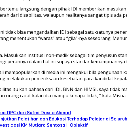
uk bertemu langsung dengan pihak IDI memberikan masukan ag
ah dari disabilitas, walaupun realitanya sangat tipis ada pem
ini tidak bisa mengandalkan IDI sebagai satu-satunya p
 yang menentukan “waras” atau “gila”-nya seseorang. Men
ainya. Masukkan institusi non-medik sebagai tim penyusun 
gi perannya dalam hal ini supaya standar kemampuannya tid
 mempopulerkan di media ini mengakui bila pengunaan kata 
ng melakukan pemeriksaan kesehatan para kandidat kepala
litas itu kan bahasa dari IDI, BNN dan HIMSI, saya tidak mau
n orang cacat kalau dia mampu kenapa tidak, ” kata Misna.
tua DPC dari Sufmi Dasco Ahmad
anjutkan Pelatihan dan Edukasi Terhadap Pelajar di Selur
estigasi KM Mutiara Sentosa II Objektif