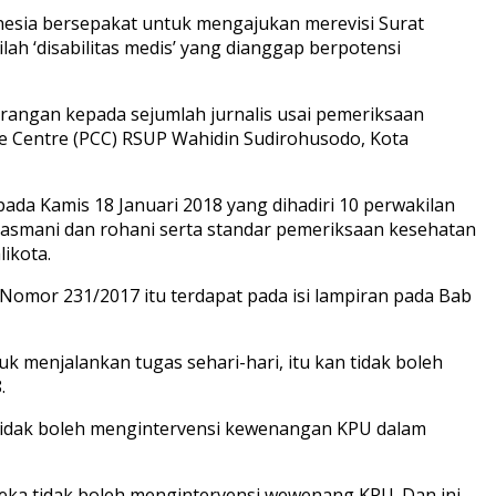
nesia bersepakat untuk mengajukan merevisi Surat
h ‘disabilitas medis’ yang dianggap berpotensi
eterangan kepada sejumlah jurnalis usai pemeriksaan
are Centre (PCC) RSUP Wahidin Sudirohusodo, Kota
pada Kamis 18 Januari 2018 yang dihadiri 10 perwakilan
asmani dan rohani serta standar pemeriksaan kesehatan
ikota.
 Nomor 231/2017 itu terdapat pada isi lampiran pada Bab
uk menjalankan tugas sehari-hari, itu kan tidak boleh
.
i tidak boleh mengintervensi kewenangan KPU dalam
eka tidak boleh mengintervensi wewenang KPU. Dan ini