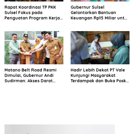
Rapat Koordinasi TP PKK
Gubernur Sulsel
Sulsel Fokus pada
Gelontorkan Bantuan
Penguatan Program Kerja
Keuangan Rp15 Miliar untuk
dan Kesiapan Menyambut
Luwu Timur di Hari Jadi ke-
Agenda Nasional
23
Matano Belt Road Resmi
Hadir Lebih Dekat PT Vale
Dimulai, Gubernur Andi
Kunjungi Masyarakat
Sudirman: Akses Darat
Terdampak dan Buka Posko
Sulsel-Sulteng Segera
Tambahan Pasca
Terwujud
Kebocoran Pipa Minyak