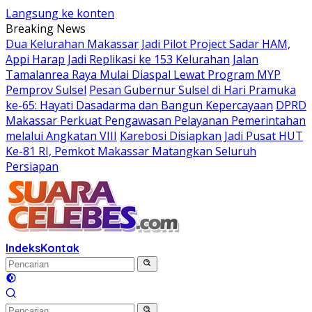
Langsung ke konten
Breaking News
Dua Kelurahan Makassar Jadi Pilot Project Sadar HAM,
Appi Harap Jadi Replikasi ke 153 Kelurahan
Jalan
Tamalanrea Raya Mulai Diaspal Lewat Program MYP
Pemprov Sulsel
Pesan Gubernur Sulsel di Hari Pramuka
ke-65: Hayati Dasadarma dan Bangun Kepercayaan
DPRD
Makassar Perkuat Pengawasan Pelayanan Pemerintahan
melalui Angkatan VIII
Karebosi Disiapkan Jadi Pusat HUT
Ke-81 RI, Pemkot Makassar Matangkan Seluruh
Persiapan
Indeks
Kontak