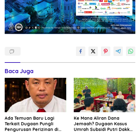
Baca Juga
Ada Temuan Baru Lagi
Ke Mana Aliran Dana
Terkait Dugaan Pungli
Jemaah? Dugaan Kasus
Pengurusan Perizinan di
Umrah Subsidi Putri Dakka
Era Bupati Gowa Husniah
Diduga Berkembang ke