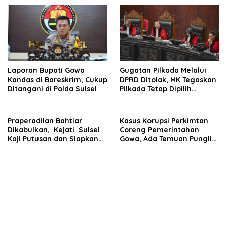
Talenrang
TPPU
Laporan Bupati Gowa
Gugatan Pilkada Melalui
Kandas di Bareskrim, Cukup
DPRD Ditolak, MK Tegaskan
Ditangani di Polda Sulsel
Pilkada Tetap Dipilih
Langsung oleh Rakyat
Praperadilan Bahtiar
Kasus Korupsi Perkimtan
Dikabulkan, Kejati Sulsel
Coreng Pemerintahan
Kaji Putusan dan Siapkan
Gowa, Ada Temuan Pungli
Penyidikan Lanjutan Kasus
hingga Miliaran Mengalir
Bibit Nanas
ke Oknum Pejabat