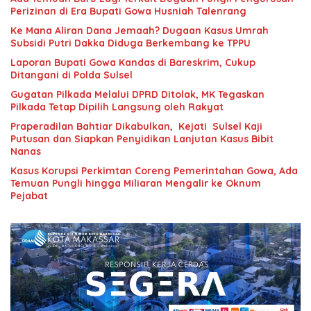
Perizinan di Era Bupati Gowa Husniah Talenrang
Ke Mana Aliran Dana Jemaah? Dugaan Kasus Umrah
Subsidi Putri Dakka Diduga Berkembang ke TPPU
Laporan Bupati Gowa Kandas di Bareskrim, Cukup
Ditangani di Polda Sulsel
Gugatan Pilkada Melalui DPRD Ditolak, MK Tegaskan
Pilkada Tetap Dipilih Langsung oleh Rakyat
Praperadilan Bahtiar Dikabulkan, Kejati Sulsel Kaji
Putusan dan Siapkan Penyidikan Lanjutan Kasus Bibit
Nanas
Kasus Korupsi Perkimtan Coreng Pemerintahan Gowa, Ada
Temuan Pungli hingga Miliaran Mengalir ke Oknum
Pejabat