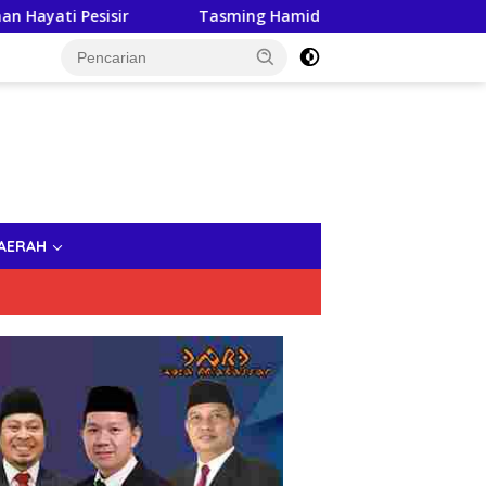
Tasming Hamid Dorong Peningkatan Literasi Keuangan
AERAH