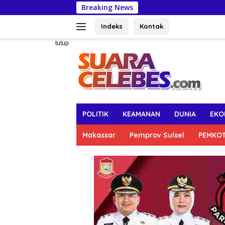
Langsung
Breaking News
DLH Makassar Ajak 
ke
konten
Indeks
Kontak
tutup
POLITIK
KEAMANAN
DUNIA
EKO
Makassar
Pemprov Sulsel
PEMKO