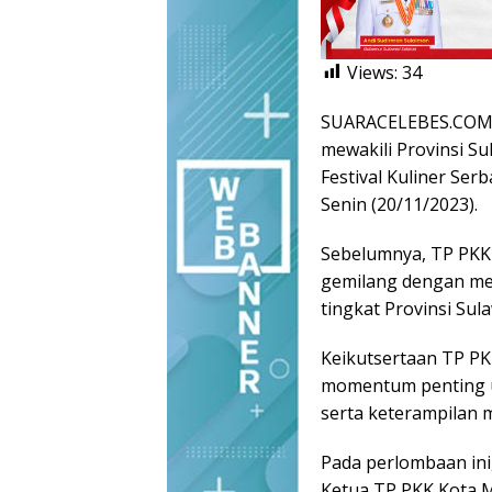
Views:
34
SUARACELEBES.COM,
mewakili Provinsi S
Festival Kuliner Ser
Senin (20/11/2023).
Sebelumnya, TP PKK 
gemilang dengan mer
tingkat Provinsi Sul
Keikutsertaan TP PKK
momentum penting 
serta keterampilan 
Pada perlombaan ini
Ketua TP PKK Kota M