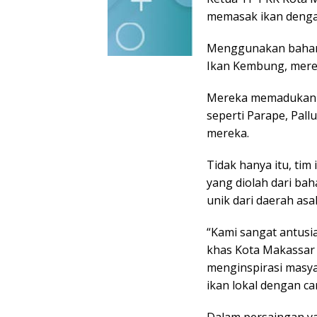
memasak ikan denga
Menggunakan bahan d
Ikan Kembung, mer
Mereka memadukan i
seperti Parape, Pal
mereka.
Tidak hanya itu, tim
yang diolah dari ba
unik dari daerah as
“Kami sangat antusi
khas Kota Makassar 
menginspirasi masy
ikan lokal dengan ca
Dalam persaingan y