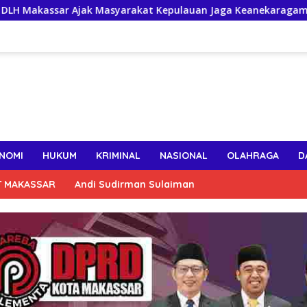
Masyarakat Kepulauan Jaga Keanekaragaman Hayati Pesisir
NOMI
HUKUM
KRIMINAL
NASIONAL
OLAHRAGA
D
T MAKASSAR
Andi Sudirman Sulaiman