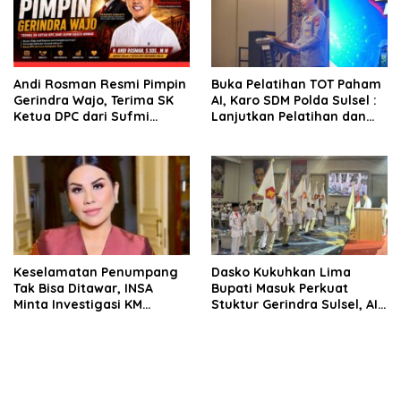
Andi Rosman Resmi Pimpin
Buka Pelatihan TOT Paham
Gerindra Wajo, Terima SK
AI, Karo SDM Polda Sulsel :
Ketua DPC dari Sufmi
Lanjutkan Pelatihan dan
Dasco Ahmad
Edukasi Terhadap Pelajar di
Seluruh Wilayah Saudara
Keselamatan Penumpang
Dasko Kukuhkan Lima
Tak Bisa Ditawar, INSA
Bupati Masuk Perkuat
Minta Investigasi KM
Stuktur Gerindra Sulsel, AIA
Mutiara Sentosa II Objektif
Targetkan Konsolidasi
hingga Tingkat TPS