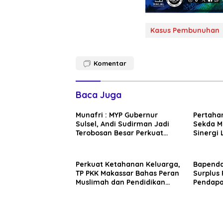
Kasus Pembunuhan
Komentar
Baca Juga
Munafri : MYP Gubernur
Pertaha
Sulsel, Andi Sudirman Jadi
Sekda M
Terobosan Besar Perkuat
Sinergi 
Konektivitas Wilayah
Keaktif
Perkuat Ketahanan Keluarga,
Bapenda
TP PKK Makassar Bahas Peran
Surplus 
Muslimah dan Pendidikan
Pendapa
Karakter
Persen