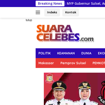
Langsung
Munafri : MYP Gubernur Sulsel, Andi Sudirman Jad
Breaking News
ke
konten
Indeks
Kontak
tutup
POLITIK
KEAMANAN
DUNIA
EKO
Makassar
Pemprov Sulsel
PEMKO