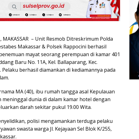
 MAKASSAR – Unit Resmob Ditreskrimum Polda
restabes Makassar & Polsek Rappocini berhasil
penemuan mayat seorang perempuan di kamar 401
addang Baru No. 11A, Kel. Ballaparang, Kec.
. Pelaku berhasil diamankan di kediamannya pada
lam.
rnama MA (40), ibu rumah tangga asal Kepulauan
an meninggal dunia di dalam kamar hotel dengan
uarkan darah sekitar pukul 19.00 Wita.
enyelidikan, polisi mengamankan terduga pelaku
aryawan swasta warga Jl. Kejayaan Sel Blok K/255,
kassar.