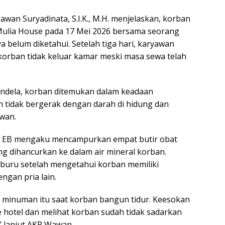
wan Suryadinata, S.I.K., M.H. menjelaskan, korban
 Mulia House pada 17 Mei 2026 bersama seorang
ya belum diketahui. Setelah tiga hari, karyawan
 korban tidak keluar kamar meski masa sewa telah
 jendela, korban ditemukan dalam keadaan
h tidak bergerak dengan darah di hidung dan
awan.
si, EB mengaku mencampurkan empat butir obat
 dihancurkan ke dalam air mineral korban.
buru setelah mengetahui korban memiliki
gan pria lain.
 minuman itu saat korban bangun tidur. Keesokan
e hotel dan melihat korban sudah tidak sadarkan
a,” lanjut AKP Wawan.