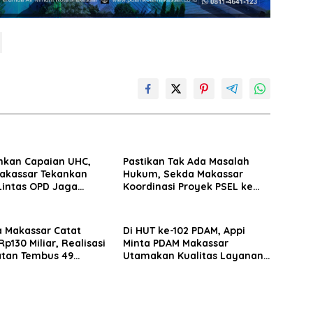
nkan Capaian UHC,
Pastikan Tak Ada Masalah
akassar Tekankan
Hukum, Sekda Makassar
Lintas OPD Jaga
Koordinasi Proyek PSEL ke
an Peserta JKN
BPKP Sulsel
 Makassar Catat
Di HUT ke-102 PDAM, Appi
Rp130 Miliar, Realisasi
Minta PDAM Makassar
tan Tembus 49
Utamakan Kualitas Layanan
dan Jaga Likuiditas
Perusahaan