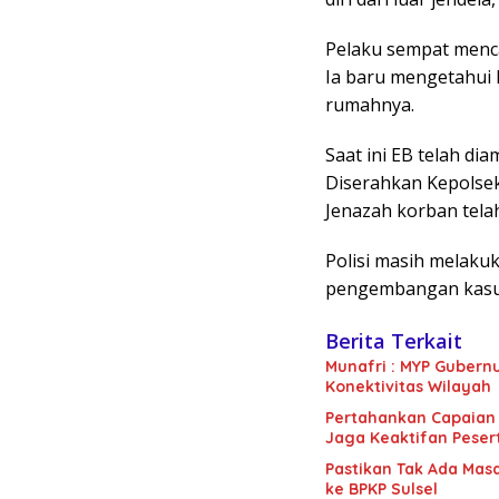
Pelaku sempat mencar
Ia baru mengetahui 
rumahnya.
Saat ini EB telah di
Diserahkan Kepolsek
Jenazah korban tela
Polisi masih melakuk
pengembangan kasus
Berita Terkait
Munafri : MYP Gubernu
Konektivitas Wilayah
Pertahankan Capaian 
Jaga Keaktifan Peser
Pastikan Tak Ada Mas
ke BPKP Sulsel