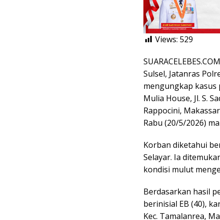
Views:
529
SUARACELEBES.COM,
Sulsel, Jatanras Pol
mengungkap kasus 
Mulia House, Jl. S. S
Rappocini, Makassar
Rabu (20/5/2026) ma
Korban diketahui be
Selayar. Ia ditemuk
kondisi mulut mengel
Berdasarkan hasil p
berinisial EB (40), k
Kec. Tamalanrea, Ma