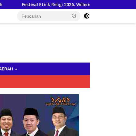
al Etnik Religi 2026, Willem Wandik Buka Pintu Tolikara untu
AERAH