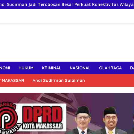
i Terobosan Besar Perkuat Konektivitas Wilayah
Festiv
NOMI
HUKUM
KRIMINAL
NASIONAL
OLAHRAGA
D
T MAKASSAR
Andi Sudirman Sulaiman