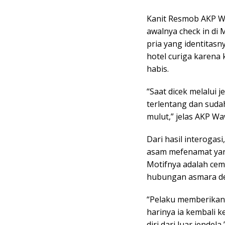
Kanit Resmob AKP Wa
awalnya check in di
pria yang identitasn
hotel curiga karena
habis.
“Saat dicek melalui
terlentang dan suda
mulut,” jelas AKP W
Dari hasil interoga
asam mefenamat yang
Motifnya adalah cem
hubungan asmara den
“Pelaku memberikan
harinya ia kembali k
diri dari luar jendel