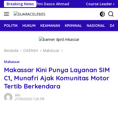
Langsung
tua DPC dari Sufmi Dasco Ahmad
Breaking News
Course Leader Austral
ke
konten
POLITIK
HUKUM
KEAMANAN
KRIMINAL
NASIONAL
DAE
Beranda
DAERAH
Makassar
Makassar
Makassar Kini Punya Layanan SIM
C1, Munafri Ajak Komunitas Motor
Tertib Berkendara
Min
21/05/2026 7:36 PM