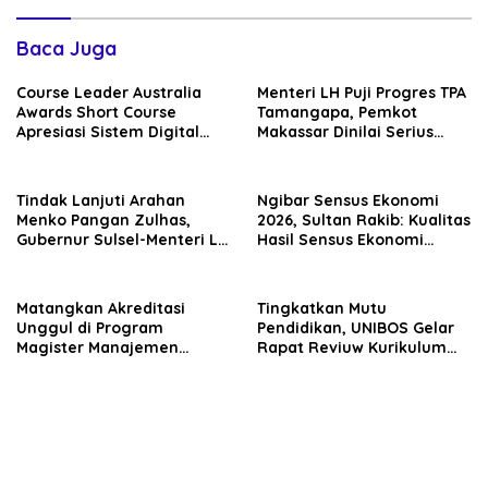
Baca Juga
Course Leader Australia
Menteri LH Puji Progres TPA
Awards Short Course
Tamangapa, Pemkot
Apresiasi Sistem Digital
Makassar Dinilai Serius
Pemkot Makassar, Sebut
Benahi Sampah
Lontara+ Contoh Unggulan
Pelayanan Publik Berbasis
Tindak Lanjuti Arahan
Ngibar Sensus Ekonomi
Data
Menko Pangan Zulhas,
2026, Sultan Rakib: Kualitas
Gubernur Sulsel-Menteri LH
Hasil Sensus Ekonomi
Bahas Percepatan PSEL
Bergantung Keakuratan
Mamminasata
Data yang Disampaikan
Matangkan Akreditasi
Tingkatkan Mutu
Unggul di Program
Pendidikan, UNIBOS Gelar
Magister Manajemen
Rapat Reviuw Kurikulum
UNIBOS, Mentor LAMEMBA
OBE untuk Fakultas
Gelar Rapat
Ekonomi dan Bisnis
Penyempurnaan Instrumen