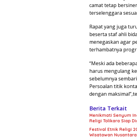
camat tetap bersine
terselenggara sesua
Rapat yang juga turut
beserta staf ahli bi
menegaskan agar per
terhambatnya progra
“Meski ada beberapa 
harus mengulang kem
sebelumnya sembari 
Persoalan titik kont
dengan maksimal”,te
Berita Terkait
Menikmati Senyum Inda
Religi Tolikara Siap D
Festival Etnik Religi 
Wisatawan Nusantar