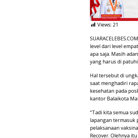
Views:
21
SUARACELEBES.COM, 
level dari level emp
apa saja. Masih ada
yang harus di patuhi
Hal tersebut di ung
saat menghadiri rap
kesehatan pada posk
kantor Balaikota Mak
“Tadi kita semua su
lapangan termasuk 
pelaksanaan vaksinas
Recover. Olehnya it