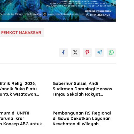
PEMKOT MAKASSAR
Etnik Religi 2026,
Gubernur Sulsel, Andi
Wandik Buka Pintu
Sudirman Dampingi Mensos
a untuk Wisatawan
Tinjau Sekolah Rakyat
ra dan Mancanegara
Terintegrasi 3 di Sudiang,
Tegaskan Dukungan
Pengembangan Program
Umum di UNPRI
Pembangunan RS Regional
aruna Ikrar
di Gowa Dekatkan Layanan
n Konsep ABG untuk
Kesehatan di Wilayah
n Kampus Kelas
Pegunungan