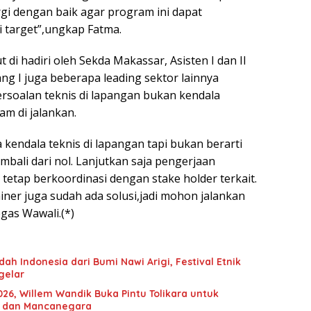
rgi dengan baik agar program ini dapat
i target”,ungkap Fatma.
 di hadiri oleh Sekda Makassar, Asisten I dan II
dang I juga beberapa leading sektor lainnya
soalan teknis di lapangan bukan kendala
m di jalankan.
kendala teknis di lapangan tapi bukan berarti
bali dari nol. Lanjutkan saja pengerjaan
tetap berkoordinasi dengan stake holder terkait.
ainer juga sudah ada solusi,jadi mohon jalankan
gas Wawali.(*)
h Indonesia dari Bumi Nawi Arigi, Festival Etnik
igelar
2026, Willem Wandik Buka Pintu Tolikara untuk
a dan Mancanegara