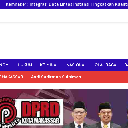
 Integrasi Data Lintas Instansi Tingkatkan Kualitas Layanan K
NOMI
HUKUM
KRIMINAL
NASIONAL
OLAHRAGA
D
T MAKASSAR
Andi Sudirman Sulaiman