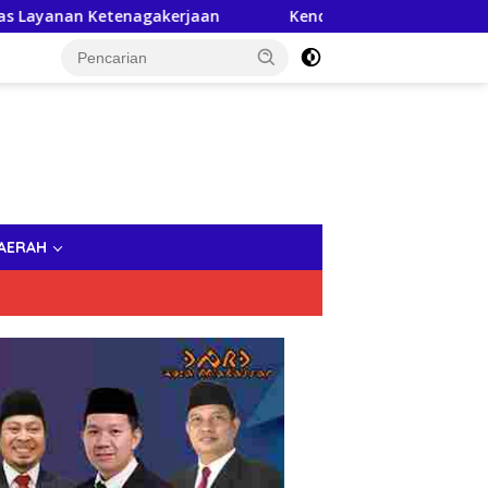
etenagakerjaan
Kendalikan Hipertensi Lewat “Keranjang
AERAH