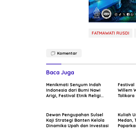
FATMAWATI RUSDI
Komentar
Baca Juga
Menikmati Senyum Indah
Festival 
Indonesia dari Bumi Nawi
Willem 
Arigi, Festival Etnik Religi
Tolikar
Tolikara Siap Digelar
Nusanta
Dewan Pengupahan Sulsel
Kuliah 
Kaji Strategi Banten Kelola
Medan, T
Dinamika Upah dan Investasi
Paparka
Wujudka