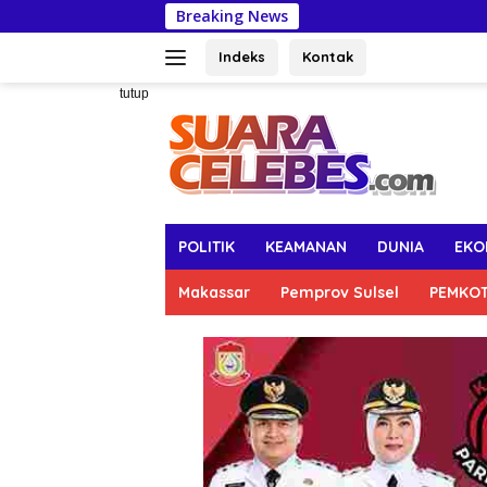
Langsung
Breaking News
Kemnaker :
ke
konten
Indeks
Kontak
tutup
POLITIK
KEAMANAN
DUNIA
EKO
Makassar
Pemprov Sulsel
PEMKO