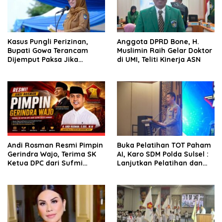
Kasus Pungli Perizinan,
Anggota DPRD Bone, H.
Bupati Gowa Terancam
Muslimin Raih Gelar Doktor
Dijemput Paksa Jika
di UMI, Teliti Kinerja ASN
Abaikan Surat Panggilan
Kedua Penyidik
Andi Rosman Resmi Pimpin
Buka Pelatihan TOT Paham
Gerindra Wajo, Terima SK
AI, Karo SDM Polda Sulsel :
Ketua DPC dari Sufmi
Lanjutkan Pelatihan dan
Dasco Ahmad
Edukasi Terhadap Pelajar di
Seluruh Wilayah Saudara