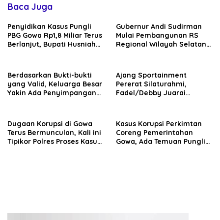
Baca Juga
Penyidikan Kasus Pungli
Gubernur Andi Sudirman
PBG Gowa Rp1,8 Miliar Terus
Mulai Pembangunan RS
Berlanjut, Bupati Husniah
Regional Wilayah Selatan
Talenrang Bakal Diperiksa?
di Gowa, Target Rampung
2027
Berdasarkan Bukti-bukti
Ajang Sportainment
yang Valid, Keluarga Besar
Pererat Silaturahmi,
Yakin Ada Penyimpangan
Fadel/Debby Juarai
Moral antara Husniah
Turnamen De Rudal Padel
Talenrang dan BK
at Malino
Dugaan Korupsi di Gowa
Kasus Korupsi Perkimtan
Terus Bermunculan, Kali ini
Coreng Pemerintahan
Tipikor Polres Proses Kasus
Gowa, Ada Temuan Pungli
Rehabilitasi Masjid Agung
hingga Miliaran Mengalir
Syekh Yusuf
ke Oknum Pejabat