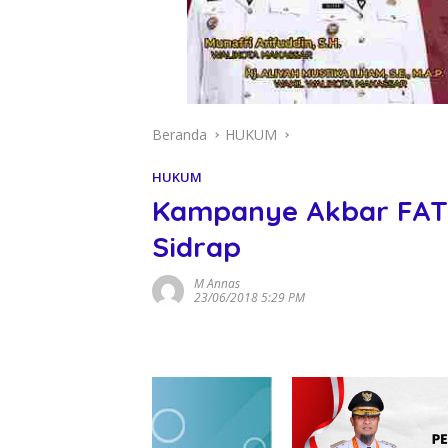
Beranda
HUKUM
HUKUM
Kampanye Akbar FATM
Sidrap
M Annas
23/06/2018 5:29 PM