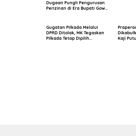
Dugaan Pungli Pengurusan
Perizinan di Era Bupati Gowa
Husniah Talenrang
Gugatan Pilkada Melalui
Praperad
DPRD Ditolak, MK Tegaskan
Dikabulk
Pilkada Tetap Dipilih
Kaji Put
Langsung oleh Rakyat
Penyidi
Bibit Na