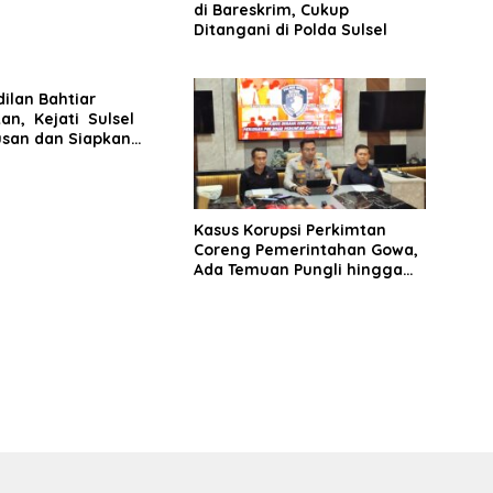
di Bareskrim, Cukup
Ditangani di Polda Sulsel
ilan Bahtiar
an, Kejati Sulsel
usan dan Siapkan
kan Lanjutan Kasus
nas
Kasus Korupsi Perkimtan
Coreng Pemerintahan Gowa,
Ada Temuan Pungli hingga
Miliaran Mengalir ke Oknum
Pejabat