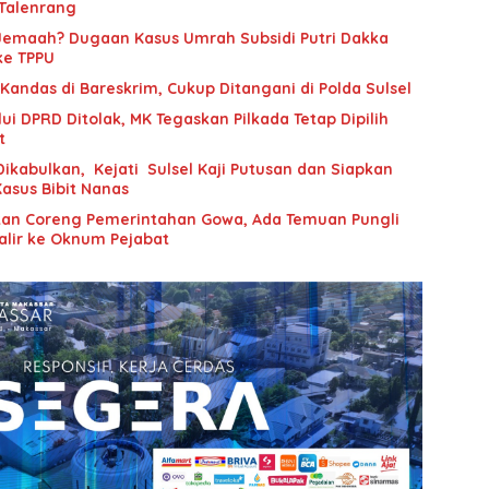
Talenrang
Jemaah? Dugaan Kasus Umrah Subsidi Putri Dakka
ke TPPU
andas di Bareskrim, Cukup Ditangani di Polda Sulsel
ui DPRD Ditolak, MK Tegaskan Pilkada Tetap Dipilih
t
Dikabulkan, Kejati Sulsel Kaji Putusan dan Siapkan
asus Bibit Nanas
tan Coreng Pemerintahan Gowa, Ada Temuan Pungli
alir ke Oknum Pejabat