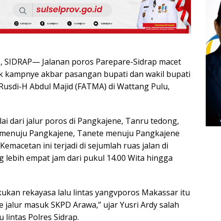
SIDRAP— Jalanan poros Parepare-Sidrap macet
k kampnye akbar pasangan bupati dan wakil bupati
 Rusdi-H Abdul Majid (FATMA) di Wattang Pulu,
i dari jalur poros di Pangkajene, Tanru tedong,
 menuju Pangkajene, Tanete menuju Pangkajene
Kemacetan ini terjadi di sejumlah ruas jalan di
 lebih empat jam dari pukul 14.00 Wita hingga
kukan rekayasa lalu lintas yangvporos Makassar itu
e jalur masuk SKPD Arawa,” ujar Yusri Ardy salah
 lintas Polres Sidrap.