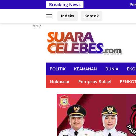
Langsung
Breaking News
Pekan Ibu Menyusui 
ke
konten
Indeks
Kontak
tutup
POLITIK
KEAMANAN
DUNIA
EKO
Makassar
Pemprov Sulsel
PEMKO