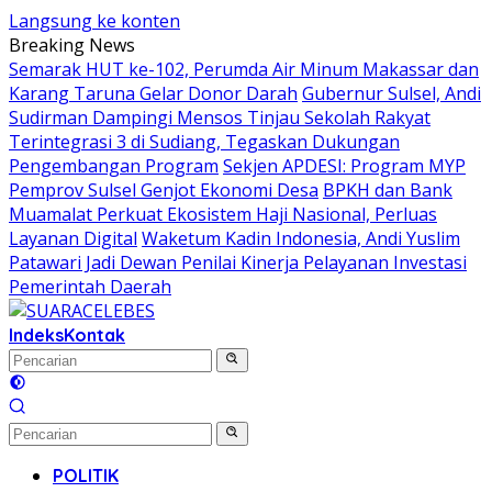
Langsung ke konten
Breaking News
Semarak HUT ke-102, Perumda Air Minum Makassar dan
Karang Taruna Gelar Donor Darah
Gubernur Sulsel, Andi
Sudirman Dampingi Mensos Tinjau Sekolah Rakyat
Terintegrasi 3 di Sudiang, Tegaskan Dukungan
Pengembangan Program
Sekjen APDESI: Program MYP
Pemprov Sulsel Genjot Ekonomi Desa
BPKH dan Bank
Muamalat Perkuat Ekosistem Haji Nasional, Perluas
Layanan Digital
Waketum Kadin Indonesia, Andi Yuslim
Patawari Jadi Dewan Penilai Kinerja Pelayanan Investasi
Pemerintah Daerah
Indeks
Kontak
POLITIK