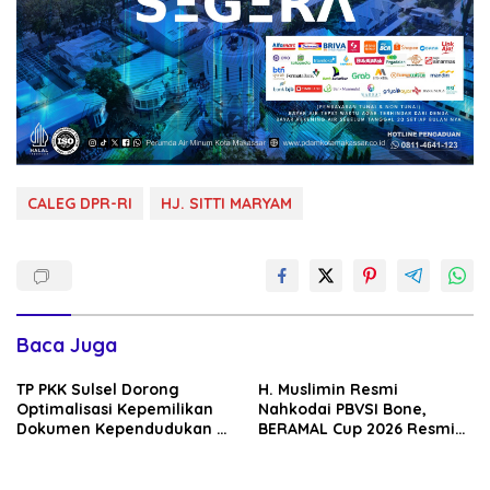
CALEG DPR-RI
HJ. SITTI MARYAM
Baca Juga
TP PKK Sulsel Dorong
H. Muslimin Resmi
Optimalisasi Kepemilikan
Nahkodai PBVSI Bone,
Dokumen Kependudukan di
BERAMAL Cup 2026 Resmi
Kabupaten Bone melalui
Bergulir
Program KISAK