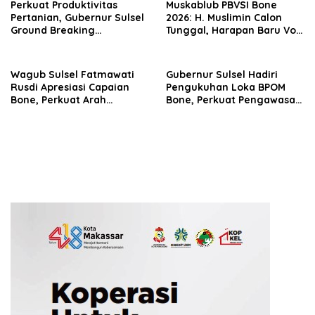
Perkuat Produktivitas
Muskablub PBVSI Bone
Pertanian, Gubernur Sulsel
2026: H. Muslimin Calon
Ground Breaking
Tunggal, Harapan Baru Voli
Rehabilitasi Irigasi Bengo
Menguat
Bone
Wagub Sulsel Fatmawati
Gubernur Sulsel Hadiri
Rusdi Apresiasi Capaian
Pengukuhan Loka BPOM
Bone, Perkuat Arah
Bone, Perkuat Pengawasan
Pembangunan Daerah
Obat dan Makanan di
Bosowasi