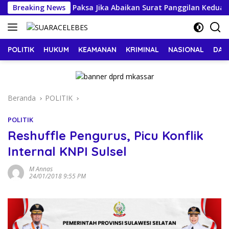
Langsung
cam Dijemput Paksa Jika Abaikan Surat Panggilan Kedua Penyidi
Breaking News
ke
konten
POLITIK
HUKUM
KEAMANAN
KRIMINAL
NASIONAL
DAE
Beranda
POLITIK
POLITIK
Reshuffle Pengurus, Picu Konflik
Internal KNPI Sulsel
M Annas
24/01/2018 9:55 PM