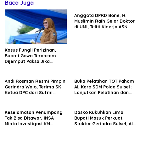
Baca Juga
Anggota DPRD Bone, H.
Muslimin Raih Gelar Doktor
di UMI, Teliti Kinerja ASN
Kasus Pungli Perizinan,
Bupati Gowa Terancam
Dijemput Paksa Jika
Abaikan Surat Panggilan
Kedua Penyidik
Andi Rosman Resmi Pimpin
Buka Pelatihan TOT Paham
Gerindra Wajo, Terima SK
AI, Karo SDM Polda Sulsel :
Ketua DPC dari Sufmi
Lanjutkan Pelatihan dan
Dasco Ahmad
Edukasi Terhadap Pelajar di
Seluruh Wilayah Saudara
Keselamatan Penumpang
Dasko Kukuhkan Lima
Tak Bisa Ditawar, INSA
Bupati Masuk Perkuat
Minta Investigasi KM
Stuktur Gerindra Sulsel, AIA
Mutiara Sentosa II Objektif
Targetkan Konsolidasi
hingga Tingkat TPS