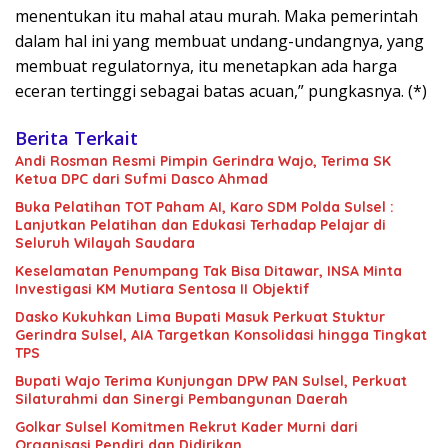
menentukan itu mahal atau murah. Maka pemerintah
dalam hal ini yang membuat undang-undangnya, yang
membuat regulatornya, itu menetapkan ada harga
eceran tertinggi sebagai batas acuan,” pungkasnya. (*)
Berita Terkait
Andi Rosman Resmi Pimpin Gerindra Wajo, Terima SK
Ketua DPC dari Sufmi Dasco Ahmad
Buka Pelatihan TOT Paham AI, Karo SDM Polda Sulsel :
Lanjutkan Pelatihan dan Edukasi Terhadap Pelajar di
Seluruh Wilayah Saudara
Keselamatan Penumpang Tak Bisa Ditawar, INSA Minta
Investigasi KM Mutiara Sentosa II Objektif
Dasko Kukuhkan Lima Bupati Masuk Perkuat Stuktur
Gerindra Sulsel, AIA Targetkan Konsolidasi hingga Tingkat
TPS
Bupati Wajo Terima Kunjungan DPW PAN Sulsel, Perkuat
Silaturahmi dan Sinergi Pembangunan Daerah
Golkar Sulsel Komitmen Rekrut Kader Murni dari
Organisasi Pendiri dan Didirikan