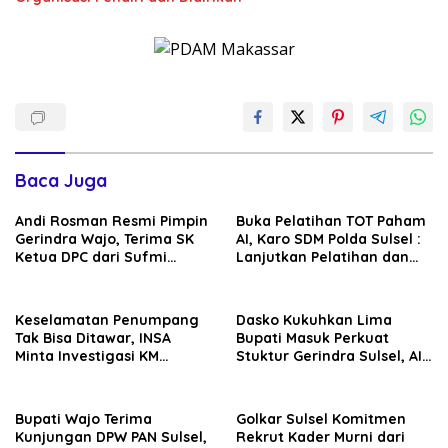
Baca Juga
Andi Rosman Resmi Pimpin
Buka Pelatihan TOT Paham
Gerindra Wajo, Terima SK
AI, Karo SDM Polda Sulsel :
Ketua DPC dari Sufmi
Lanjutkan Pelatihan dan
Dasco Ahmad
Edukasi Terhadap Pelajar di
Seluruh Wilayah Saudara
Keselamatan Penumpang
Dasko Kukuhkan Lima
Tak Bisa Ditawar, INSA
Bupati Masuk Perkuat
Minta Investigasi KM
Stuktur Gerindra Sulsel, AIA
Mutiara Sentosa II Objektif
Targetkan Konsolidasi
hingga Tingkat TPS
Bupati Wajo Terima
Golkar Sulsel Komitmen
Kunjungan DPW PAN Sulsel,
Rekrut Kader Murni dari