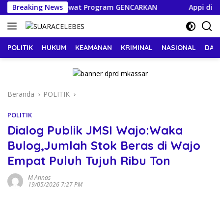
Langsung
 Masyarakat Lewat Program GENCARKAN
Breaking News
Appi di HUT ke
ke
konten
POLITIK
HUKUM
KEAMANAN
KRIMINAL
NASIONAL
DAE
Beranda
POLITIK
POLITIK
Dialog Publik JMSI Wajo:Waka
Bulog,Jumlah Stok Beras di Wajo
Empat Puluh Tujuh Ribu Ton
M Annas
19/05/2026 7:27 PM