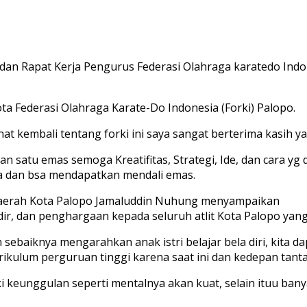
 Rapat Kerja Pengurus Federasi Olahraga karatedo Indone
a Federasi Olahraga Karate-Do Indonesia (Forki) Palopo.
 kembali tentang forki ini saya sangat berterima kasih y
satu emas semoga Kreatifitas, Strategi, Ide, dan cara yg 
ga dan bsa mendapatkan mendali emas.
s daerah Kota Palopo Jamaluddin Nuhung menyampaikan
dir, dan penghargaan kepada seluruh atlit Kota Palopo yan
ebaiknya mengarahkan anak istri belajar bela diri, kita d
rikulum perguruan tinggi karena saat ini dan kedepan tan
liki keunggulan seperti mentalnya akan kuat, selain ituu 