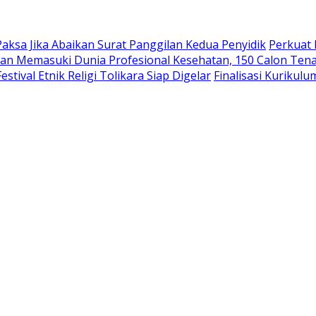
aksa Jika Abaikan Surat Panggilan Kedua Penyidik
Perkuat 
an Memasuki Dunia Profesional Kesehatan, 150 Calon Tena
tival Etnik Religi Tolikara Siap Digelar
Finalisasi Kurikul