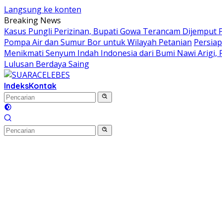
Langsung ke konten
Breaking News
Kasus Pungli Perizinan, Bupati Gowa Terancam Dijemput P
Pompa Air dan Sumur Bor untuk Wilayah Petanian
Persiap
Menikmati Senyum Indah Indonesia dari Bumi Nawi Arigi, Fes
Lulusan Berdaya Saing
Indeks
Kontak