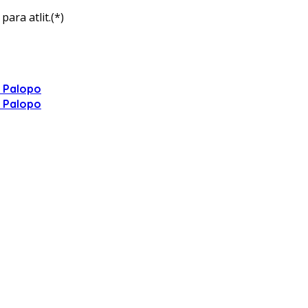
ara atlit.(*)
i Palopo
i Palopo