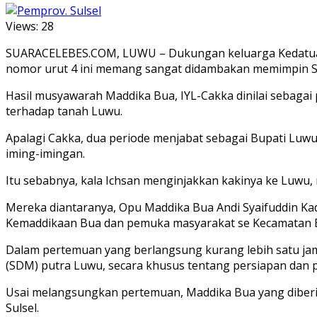
Views:
28
SUARACELEBES.COM, LUWU – Dukungan keluarga Kedatuan L
nomor urut 4 ini memang sangat didambakan memimpin Su
Hasil musyawarah Maddika Bua, IYL-Cakka dinilai sebagai
terhadap tanah Luwu.
Apalagi Cakka, dua periode menjabat sebagai Bupati Luw
iming-imingan.
Itu sebabnya, kala Ichsan menginjakkan kakinya ke Luw
Mereka diantaranya, Opu Maddika Bua Andi Syaifuddin Ka
Kemaddikaan Bua dan pemuka masyarakat se Kecamatan 
Dalam pertemuan yang berlangsung kurang lebih satu j
(SDM) putra Luwu, secara khusus tentang persiapan dan 
Usai melangsungkan pertemuan, Maddika Bua yang dibe
Sulsel.