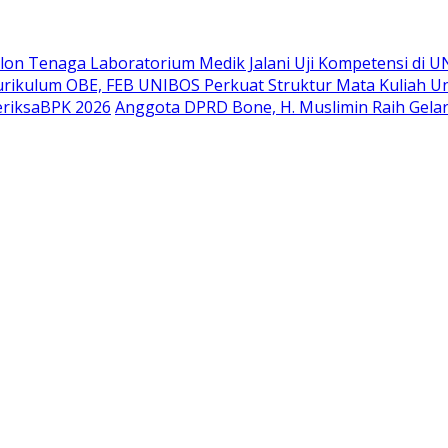
lon Tenaga Laboratorium Medik Jalani Uji Kompetensi di 
Kurikulum OBE, FEB UNIBOS Perkuat Struktur Mata Kuliah U
eriksaBPK 2026
Anggota DPRD Bone, H. Muslimin Raih Gelar 