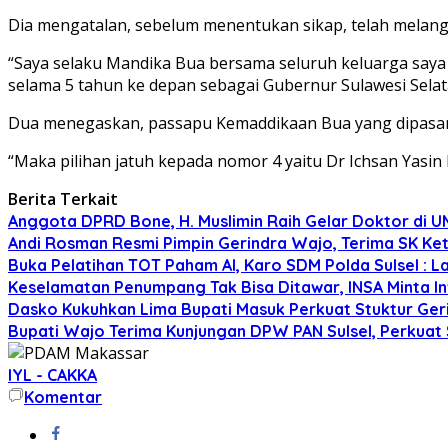
Dia mengatalan, sebelum menentukan sikap, telah melan
“Saya selaku Mandika Bua bersama seluruh keluarga saya 
selama 5 tahun ke depan sebagai Gubernur Sulawesi Selat
Dua menegaskan, passapu Kemaddikaan Bua yang dipasang
“Maka pilihan jatuh kepada nomor 4 yaitu Dr Ichsan Yasin
Berita Terkait
Anggota DPRD Bone, H. Muslimin Raih Gelar Doktor di UMI,
Andi Rosman Resmi Pimpin Gerindra Wajo, Terima SK Ke
Buka Pelatihan TOT Paham AI, Karo SDM Polda Sulsel : L
Keselamatan Penumpang Tak Bisa Ditawar, INSA Minta Inv
Dasko Kukuhkan Lima Bupati Masuk Perkuat Stuktur Gerin
Bupati Wajo Terima Kunjungan DPW PAN Sulsel, Perkuat
IYL - CAKKA
Komentar