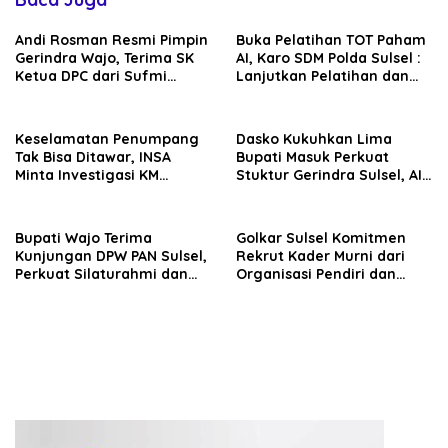
Andi Rosman Resmi Pimpin
Buka Pelatihan TOT Paham
Gerindra Wajo, Terima SK
AI, Karo SDM Polda Sulsel :
Ketua DPC dari Sufmi
Lanjutkan Pelatihan dan
Dasco Ahmad
Edukasi Terhadap Pelajar di
Seluruh Wilayah Saudara
Keselamatan Penumpang
Dasko Kukuhkan Lima
Tak Bisa Ditawar, INSA
Bupati Masuk Perkuat
Minta Investigasi KM
Stuktur Gerindra Sulsel, AIA
Mutiara Sentosa II Objektif
Targetkan Konsolidasi
hingga Tingkat TPS
Bupati Wajo Terima
Golkar Sulsel Komitmen
Kunjungan DPW PAN Sulsel,
Rekrut Kader Murni dari
Perkuat Silaturahmi dan
Organisasi Pendiri dan
Sinergi Pembangunan
Didirikan
Daerah