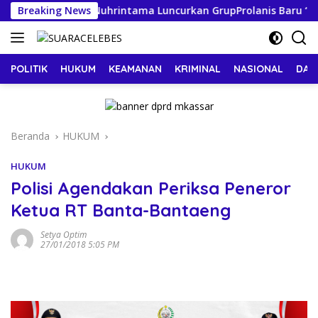
Langsung
Sayur”: Klinik Nuhrintama Luncurkan GrupProlanis Baru “SEHATI
Breaking News
ke
konten
POLITIK
HUKUM
KEAMANAN
KRIMINAL
NASIONAL
DAE
Beranda
HUKUM
HUKUM
Polisi Agendakan Periksa Peneror
Ketua RT Banta-Bantaeng
Setya Optim
27/01/2018 5:05 PM