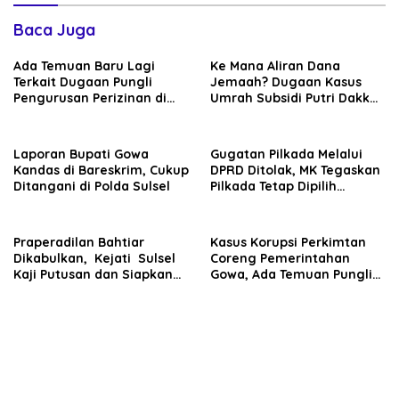
Baca Juga
Ada Temuan Baru Lagi
Ke Mana Aliran Dana
Terkait Dugaan Pungli
Jemaah? Dugaan Kasus
Pengurusan Perizinan di
Umrah Subsidi Putri Dakka
Era Bupati Gowa Husniah
Diduga Berkembang ke
Talenrang
TPPU
Laporan Bupati Gowa
Gugatan Pilkada Melalui
Kandas di Bareskrim, Cukup
DPRD Ditolak, MK Tegaskan
Ditangani di Polda Sulsel
Pilkada Tetap Dipilih
Langsung oleh Rakyat
Praperadilan Bahtiar
Kasus Korupsi Perkimtan
Dikabulkan, Kejati Sulsel
Coreng Pemerintahan
Kaji Putusan dan Siapkan
Gowa, Ada Temuan Pungli
Penyidikan Lanjutan Kasus
hingga Miliaran Mengalir
Bibit Nanas
ke Oknum Pejabat