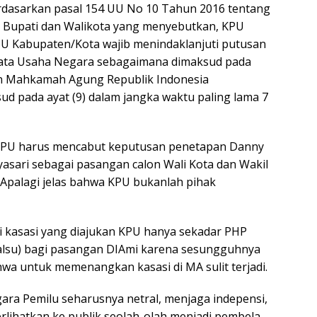
erdasarkan pasal 154 UU No 10 Tahun 2016 tentang
, Bupati dan Walikota yang menyebutkan, KPU
PU Kabupaten/Kota wajib menindaklanjuti putusan
Tata Usaha Negara sebagaimana dimaksud pada
an Mahkamah Agung Republik Indonesia
d pada ayat (9) dalam jangka waktu paling lama 7
, KPU harus mencabut keputusan penetapan Danny
asari sebagai pasangan calon Wali Kota dan Wakil
 Apalagi jelas bahwa KPU bukanlah pihak
 kasasi yang diajukan KPU hanya sekadar PHP
alsu) bagi pasangan DIAmi karena sesungguhnya
hwa untuk memenangkan kasasi di MA sulit terjadi.
ara Pemilu seharusnya netral, menjaga indepensi,
ihatkan ke publik seolah-olah menjadi pembela