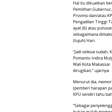
Hal itu dikuatkan b
Pemilihan Gubernur
Provinsi dan/atau K
Pengadilan Tinggi 
ayat (6) atau putus
sebagaimana dimaksu
(tujuh) Hari.
“Jadi selesai sudah
Pomanto-Indira Muly
Wali Kota Makassar.
dirugikan,” ujarnya.
Menurut dia, memori
(pemberi harapan p
KPU sendiri tahu ba
“Sebagai penyelengg
bukan malah memperl