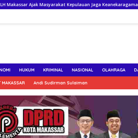
Masyarakat Kepulauan Jaga Keanekaragaman Hayati Pesisir
NOMI
HUKUM
KRIMINAL
NASIONAL
OLAHRAGA
D
T MAKASSAR
Andi Sudirman Sulaiman