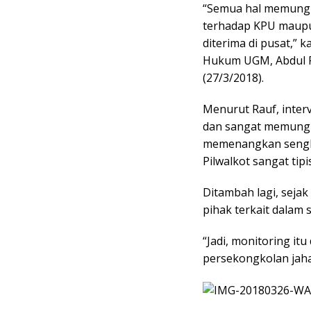
“Semua hal memungki
terhadap KPU maupun
diterima di pusat,” 
Hukum UGM, Abdul Ra
(27/3/2018).
Menurut Rauf, interv
dan sangat memungk
memenangkan sengke
Pilwalkot sangat tipis
Ditambah lagi, sejak
pihak terkait dalam 
“Jadi, monitoring it
persekongkolan jahat