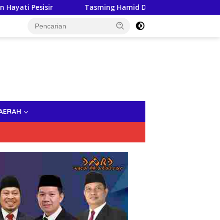
Tasming Hamid Dorong Peningkatan Literasi Keuangan 
AERAH