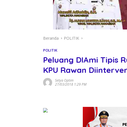
Beranda
POLITIK
POLITIK
Peluang DIAmi Tipis R
KPU Rawan Diinterven
Setya Optim
27/03/2018 1:29 PM