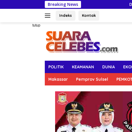
Langsung
Breaking News
DLH Makassar Ajak 
ke
konten
Indeks
Kontak
tutup
POLITIK
KEAMANAN
DUNIA
EKO
Makassar
Pemprov Sulsel
PEMKO