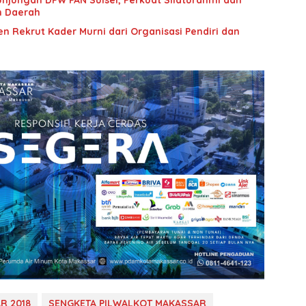
unjungan DPW PAN Sulsel, Perkuat Silaturahmi dan
n Daerah
n Rekrut Kader Murni dari Organisasi Pendiri dan
R 2018
SENGKETA PILWALKOT MAKASSAR