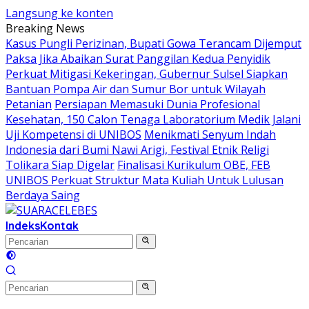
Langsung ke konten
Breaking News
Kasus Pungli Perizinan, Bupati Gowa Terancam Dijemput
Paksa Jika Abaikan Surat Panggilan Kedua Penyidik
Perkuat Mitigasi Kekeringan, Gubernur Sulsel Siapkan
Bantuan Pompa Air dan Sumur Bor untuk Wilayah
Petanian
Persiapan Memasuki Dunia Profesional
Kesehatan, 150 Calon Tenaga Laboratorium Medik Jalani
Uji Kompetensi di UNIBOS
Menikmati Senyum Indah
Indonesia dari Bumi Nawi Arigi, Festival Etnik Religi
Tolikara Siap Digelar
Finalisasi Kurikulum OBE, FEB
UNIBOS Perkuat Struktur Mata Kuliah Untuk Lulusan
Berdaya Saing
Indeks
Kontak