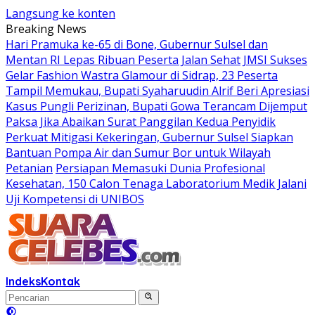
Langsung ke konten
Breaking News
Hari Pramuka ke-65 di Bone, Gubernur Sulsel dan
Mentan RI Lepas Ribuan Peserta Jalan Sehat
JMSI Sukses
Gelar Fashion Wastra Glamour di Sidrap, 23 Peserta
Tampil Memukau, Bupati Syaharuudin Alrif Beri Apresiasi
Kasus Pungli Perizinan, Bupati Gowa Terancam Dijemput
Paksa Jika Abaikan Surat Panggilan Kedua Penyidik
Perkuat Mitigasi Kekeringan, Gubernur Sulsel Siapkan
Bantuan Pompa Air dan Sumur Bor untuk Wilayah
Petanian
Persiapan Memasuki Dunia Profesional
Kesehatan, 150 Calon Tenaga Laboratorium Medik Jalani
Uji Kompetensi di UNIBOS
Indeks
Kontak