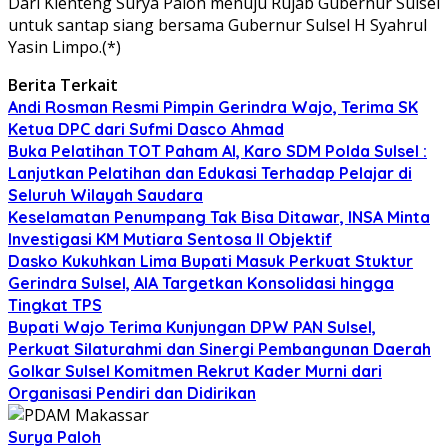
Dari Klenteng Surya Paloh menuju Rujab Gubernur Sulsel
untuk santap siang bersama Gubernur Sulsel H Syahrul
Yasin Limpo.(*)
Berita Terkait
Andi Rosman Resmi Pimpin Gerindra Wajo, Terima SK
Ketua DPC dari Sufmi Dasco Ahmad
Buka Pelatihan TOT Paham AI, Karo SDM Polda Sulsel :
Lanjutkan Pelatihan dan Edukasi Terhadap Pelajar di
Seluruh Wilayah Saudara
Keselamatan Penumpang Tak Bisa Ditawar, INSA Minta
Investigasi KM Mutiara Sentosa II Objektif
Dasko Kukuhkan Lima Bupati Masuk Perkuat Stuktur
Gerindra Sulsel, AIA Targetkan Konsolidasi hingga
Tingkat TPS
Bupati Wajo Terima Kunjungan DPW PAN Sulsel,
Perkuat Silaturahmi dan Sinergi Pembangunan Daerah
Golkar Sulsel Komitmen Rekrut Kader Murni dari
Organisasi Pendiri dan Didirikan
Surya Paloh