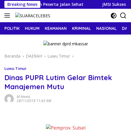
Langsung
I Lepas Ribuan Peserta Jalan Sehat
Breaking News
JMSI Sukses Gelar 
ke
konten
POLITIK
HUKUM
KEAMANAN
KRIMINAL
NASIONAL
DAE
Beranda
DAERAH
Luwu Timur
Luwu Timur
Dinas PUPR Lutim Gelar Bimtek
Manajemen Mutu
M Annas
28/11/2018 11:43 AM