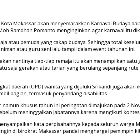
 Kota Makassar akan menyemarakkan Karnaval Budaya dal
r Moh Ramdhan Pomanto menginginkan agar karnaval itu dike
a atau pemuda yang cakap budaya. Sehingga total keselur
iman atau guru seni lalu tampil dalam event tahunan ini.
 nantinya tiap-tiap remaja itu akan menampilkan satu g
satu saja gerakan atau tarian yang berulang sepanjang rute 
ngkat daerah (OPD) wanita yang dijuluki Srikandi juga ak
mbil bagian, termasuk penyandang disabilitas.
namun khusus tahun ini peringatan dimajukan pada 2 Nove
sebelum meninggalkan jabatannya karena mengikuti kontestas
uk menyampaikan kata perpisahannya kepada seluruh warga M
 ingin di birokrat Makassar pandai menghargai pemimpin ki